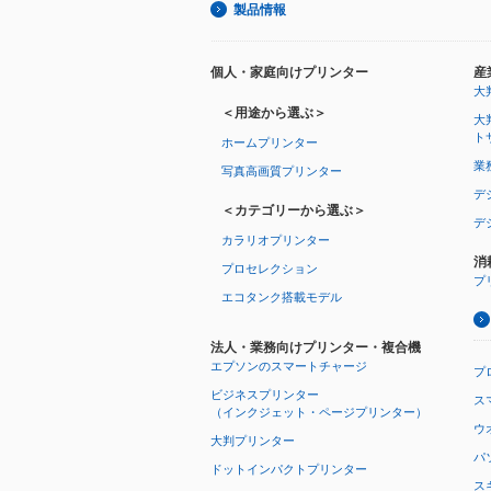
製品情報
個人・家庭向けプリンター
産
大
＜用途から選ぶ＞
大
ト
ホームプリンター
業
写真高画質プリンター
デ
＜カテゴリーから選ぶ＞
デ
カラリオプリンター
消
プロセレクション
プ
エコタンク搭載モデル
法人・業務向けプリンター・複合機
エプソンのスマートチャージ
プ
ビジネスプリンター
ス
（インクジェット・ページプリンター）
ウオ
大判プリンター
パ
ドットインパクトプリンター
ス