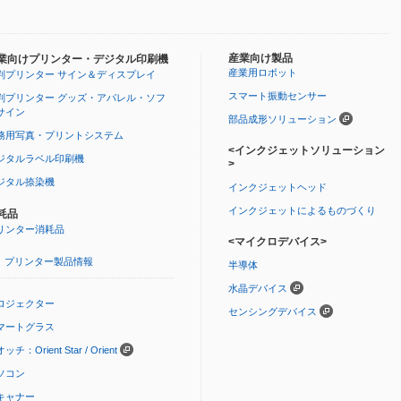
産業向け製品
業向けプリンター・デジタル印刷機
産業用ロボット
判プリンター サイン＆ディスプレイ
スマート振動センサー
判プリンター グッズ・アパレル・ソフ
サイン
部品成形ソリューション
務用写真・プリントシステム
<インクジェットソリューション
ジタルラベル印刷機
>
ジタル捺染機
インクジェットヘッド
インクジェットによるものづくり
耗品
リンター消耗品
<マイクロデバイス>
プリンター製品情報
半導体
水晶デバイス
ロジェクター
センシングデバイス
マートグラス
ッチ：Orient Star / Orient
ソコン
キャナー