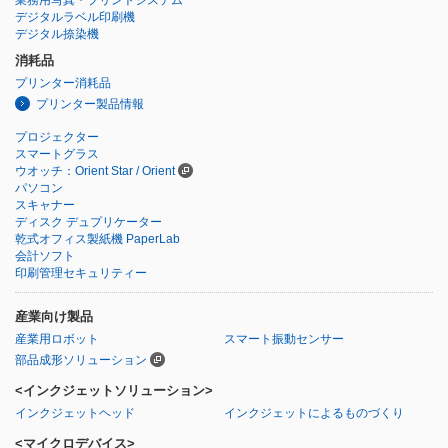
デジタルラベル印刷機
デジタル捺染機
消耗品
プリンター消耗品
プリンター製品情報
プロジェクター
スマートグラス
ウオッチ：Orient Star / Orient
パソコン
スキャナー
ディスク デュプリケーター
乾式オフィス製紙機 PaperLab
会計ソフト
印刷管理セキュリティー
産業向け製品
産業用ロボット
スマート振動センサー
部品成形ソリューション
<インクジェットソリューション>
インクジェットヘッド
インクジェットによるものづくり
<マイクロデバイス>