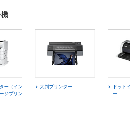
合機
ター（イン
大判プリンター
ドット
ージプリン
ー