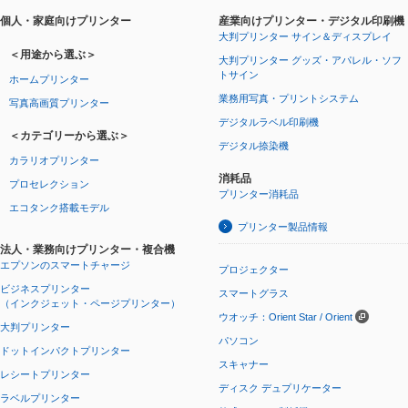
個人・家庭向けプリンター
産業向けプリンター・デジタル印刷機
大判プリンター サイン＆ディスプレイ
＜用途から選ぶ＞
大判プリンター グッズ・アパレル・ソフ
トサイン
ホームプリンター
業務用写真・プリントシステム
写真高画質プリンター
デジタルラベル印刷機
＜カテゴリーから選ぶ＞
デジタル捺染機
カラリオプリンター
消耗品
プロセレクション
プリンター消耗品
エコタンク搭載モデル
プリンター製品情報
法人・業務向けプリンター・複合機
エプソンのスマートチャージ
プロジェクター
ビジネスプリンター
スマートグラス
（インクジェット・ページプリンター）
ウオッチ：Orient Star / Orient
大判プリンター
パソコン
ドットインパクトプリンター
スキャナー
レシートプリンター
ディスク デュプリケーター
ラベルプリンター