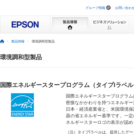
グループ情報
お問い合わ
ナ
ビ
ゲ
ー
シ
ョ
ン
製品情報
環境調和型製品
を
ス
キ
環境調和型製品
ッ
プ
国際エネルギースタープログラム（タイプIラベル
国際エネルギースタープログラム
密接なかかわりを持つエネルギー消
日本・経済産業省と、米国環境保
器の省エネルギー基準です。一定
ネルギースターロゴの表示が認め
（注）タイプIラベルは、提供したデ