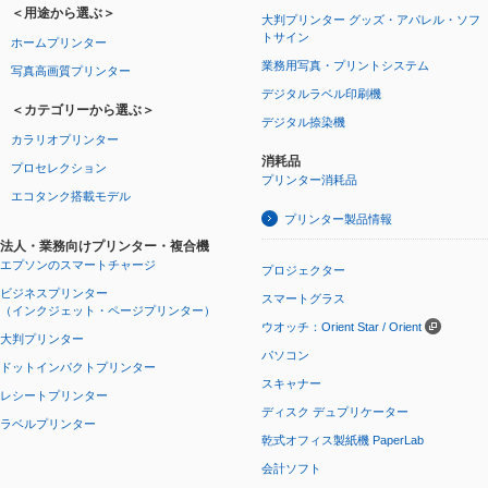
＜用途から選ぶ＞
大判プリンター グッズ・アパレル・ソフ
トサイン
ホームプリンター
業務用写真・プリントシステム
写真高画質プリンター
デジタルラベル印刷機
＜カテゴリーから選ぶ＞
デジタル捺染機
カラリオプリンター
消耗品
プロセレクション
プリンター消耗品
エコタンク搭載モデル
プリンター製品情報
法人・業務向けプリンター・複合機
エプソンのスマートチャージ
プロジェクター
ビジネスプリンター
スマートグラス
（インクジェット・ページプリンター）
ウオッチ：Orient Star / Orient
大判プリンター
パソコン
ドットインパクトプリンター
スキャナー
レシートプリンター
ディスク デュプリケーター
ラベルプリンター
乾式オフィス製紙機 PaperLab
会計ソフト