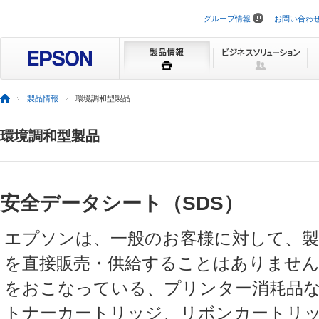
グループ情報
お問い合わ
ナ
ビ
ゲ
ー
シ
ョ
ン
製品情報
環境調和型製品
を
ス
キ
環境調和型製品
ッ
プ
安全データシート（SDS）
エプソンは、一般のお客様に対して、製
を直接販売・供給することはありませ
をおこなっている、プリンター消耗品
トナーカートリッジ、リボンカートリ