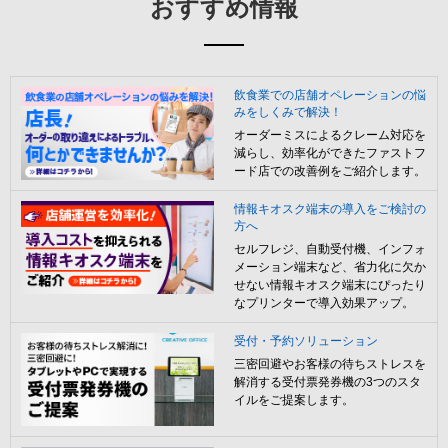
おすすめ情報
飲食業での店舗オペレーションの悩
みをしくみで解決！
オーダーミスによるクレーム対応を
減らし、効率化ができたファストフ
ード店での改善例をご紹介します。
情報キオスク端末の導入をご検討の
方へ
セルフレジ、自動受付機、インフォ
メーション端末など、省力化に欠か
せない情報キオスク端末にぴったり
なプリンターで導入効果アップ。
受付・予約ソリューション
三密回避やお客様の待ちストレスを
解消する受付票発券機の3つのスタ
イルをご提案します。