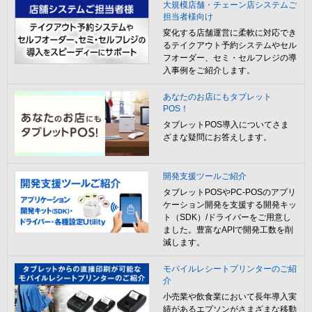
大規模店舗・チェーン店システムご
担当者様向け
変化する店舗運営に柔軟に対応でき
るテイクアウト予約システムやセル
フオーダー、セミ・セルフレジの導
入事例をご紹介します。
あなたのお店にもタブレット
POS！
タブレットPOS導入についてさま
ざまな疑問にお答えします。
開発支援ツールご紹介
タブレットPOSやPC-POSのアプリ
ケーション開発を支援する開発キッ
ト（SDK）/ドライバーをご用意し
ました。豊富なAPIで開発工数を削
減します。
モバイルレシートプリンターのご紹
介
小売業や飲食業において長年導入実
績があるエプソンがさまざまな移動