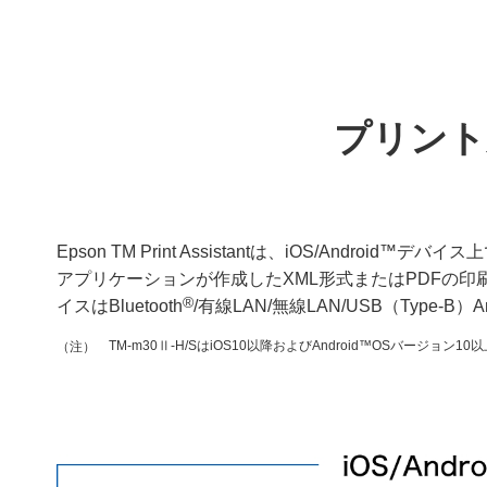
プリント支援
Epson TM Print Assistantは、iOS/Androi
アプリケーションが作成したXML形式またはPDFの印
®
イスはBluetooth
/有線LAN/無線LAN/USB（Type-B）A
TM-m30Ⅱ-H/SはiOS10以降およびAndroid™OSバージョ
（注）