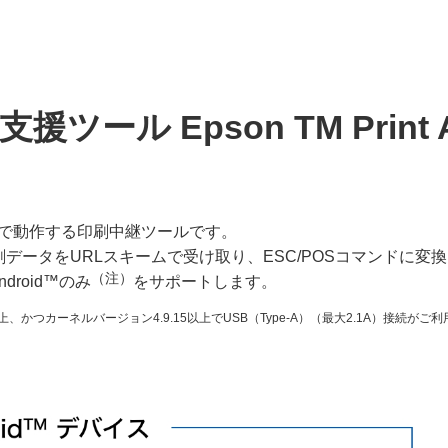
ツール Epson TM Print As
d™デバイス上で動作する印刷中継ツールです。
刷データをURLスキームで受け取り、ESC/POSコマンドに
（注）
ndroid™のみ
をサポートします。
ン10以上、かつカーネルバージョン4.9.15以上でUSB（Type-A）（最大2.1A）接続が