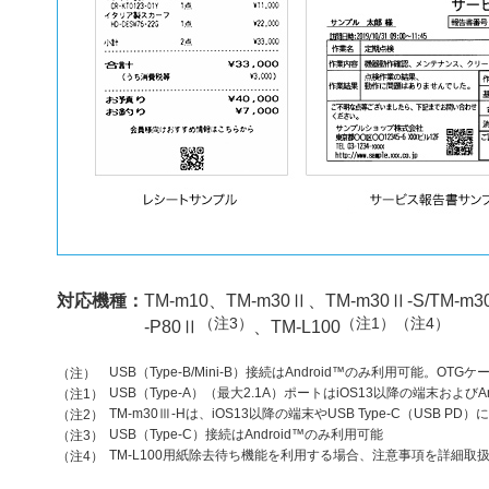
対応機種：
TM-m10、TM-m30Ⅱ、TM-m30Ⅱ-S/TM-m3
（注3）
（注1）（注4）
-P80Ⅱ
、TM-L100
USB（Type-B/Mini-B）接続はAndroid™のみ利用可能。
（注）
USB（Type-A）（最大2.1A）ポートはiOS13以降の端末およ
（注1）
TM-m30Ⅲ-Hは、iOS13以降の端末やUSB Type-C（USB 
（注2）
USB（Type-C）接続はAndroid™のみ利用可能
（注3）
TM-L100用紙除去待ち機能を利用する場合、注意事項を詳細取
（注4）