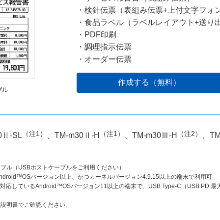
・検針伝票（表組み伝票+上付文字フォ
・食品ラベル（ラベルレイアウト+送り
・PDF印刷
・調理指示伝票
・オーダー伝票
作成する（無料）
（注1）
（注1）
（注2）
0Ⅱ-SL
、TM-m30Ⅱ-H
、TM-m30Ⅲ-H
、TM
OTGケーブル（USBホストケーブルをご利用ください）
びAndroid™OSバージョン以上、かつカーネルバージョン4.9.15以上の端末で利用可
PD）に対応しているAndroid™OSバージョン11以上の端末で、USB Type-C（USB 
扱説明書でご確認ください。