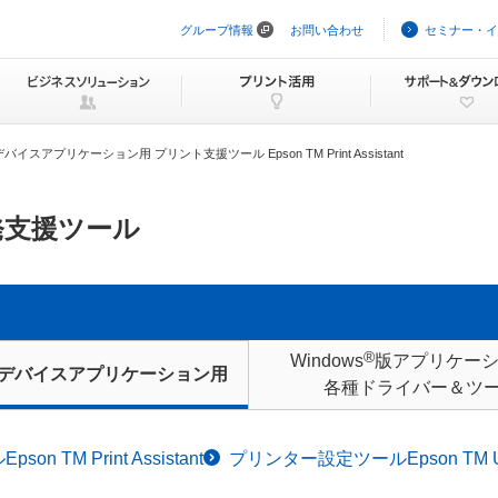
グループ情報
お問い合わせ
セミナー・イ
ナ
ビ
ゲ
ー
シ
ョ
ン
イスアプリケーション用 プリント支援ツール Epson TM Print Assistant
を
ス
キ
ッ
発支援ツール
プ
®
Windows
版アプリケー
デバイスアプリケーション用
各種ドライバー＆ツ
 TM Print Assistant
プリンター設定ツールEpson TM Uti