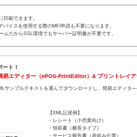
に印刷できます。
iOSデバイスを使用する際のMFi申請も不要になります。
キームだからSSL環境でもサーバー証明書が不要です。
ポート！
ディター（ePOS-PrintEditor）& プリントレ
MLサンプルテキストを選んでダウンロードし、簡易エディタ
【XML記述例】
・レシート（小売業向け）
・領収書（横長タイプ）
・サービス報告書（表組み伝票）