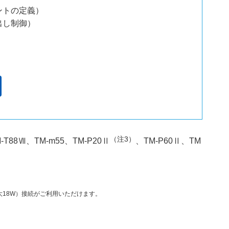
ントの定義）
出し制御）
（注3）
-T88Ⅶ、TM-m55、TM-P20Ⅱ
、TM-P60Ⅱ、TM
PD 最大18W）接続がご利用いただけます。