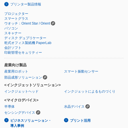
プリンター製品情報
プロジェクター
スマートグラス
ウオッチ：Orient Star / Orient
パソコン
スキャナー
ディスク デュプリケーター
乾式オフィス製紙機 PaperLab
会計ソフト
印刷管理セキュリティー
産業向け製品
産業用ロボット
スマート振動センサー
部品成形ソリューション
<インクジェットソリューション>
インクジェットヘッド
インクジェットによるものづくり
<マイクロデバイス>
半導体
水晶デバイス
センシングデバイス
ビジネスソリューション・
プリント活用
導入事例