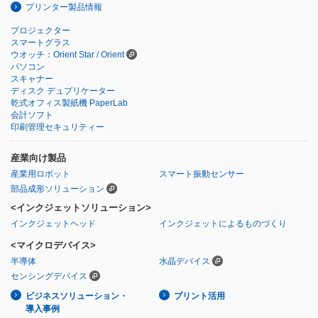
プリンター製品情報
プロジェクター
スマートグラス
ウオッチ：Orient Star / Orient
パソコン
スキャナー
ディスク デュプリケーター
乾式オフィス製紙機 PaperLab
会計ソフト
印刷管理セキュリティー
産業向け製品
産業用ロボット
スマート振動センサー
部品成形ソリューション
<インクジェットソリューション>
インクジェットヘッド
インクジェットによるものづくり
<マイクロデバイス>
半導体
水晶デバイス
センシングデバイス
ビジネスソリューション・
プリント活用
導入事例