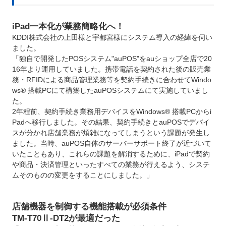
iPad一本化が業務簡略化へ！
KDDI株式会社の上田様と宇都宮様にシステム導入の経緯を伺い
ました。
「独自で開発したPOSシステム"auPOS"をauショップ全店で20
16年より運用していました。携帯電話を契約された後の販売業
務・RFIDによる商品管理業務等を契約手続きに合わせてWindo
ws® 搭載PCにて構築したauPOSシステムにて実施していまし
た。
2年程前、契約手続き業務用デバイスをWindows® 搭載PCからi
Padへ移行しました。その結果、契約手続きとauPOSでデバイ
スが分かれ店舗業務が煩雑になってしまうという課題が発生し
ました。当時、auPOS自体のサーバーサポート終了が近づいて
いたこともあり、これらの課題を解消するために、iPadで契約
や商品・決済管理といったすべての業務が行えるよう、システ
ムそのものの変更をすることにしました。」
店舗機器を制御する機能搭載が必須条件
TM-T70Ⅱ-DT2が最適だった