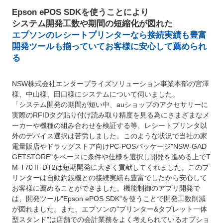
Epson ePOS SDKを使うことにより
システム開発工数や期間の短縮化が図れた
エプソンのレシートプリンターなら接続実績も豊富
開発ツールも揃っていてお客様に安心して薦められ
る
NSW株式会社エンタープライズソリューション事業本部の宮澤
様、中山様、田口様にシステムについて伺いました。
「システム開発の期間が短い中、auショップのアクセサリーに
実際のRFIDタグ貼り付け読み取り精度を見る為にさまざまなメ
ーカーや機種の組み合わせを検証する等、レシートプリンタ以
外のデバイス選択は苦労しました。このような状況で当社の家
電量販店やドラッグストア向けPC-POSパッケージ"NSW-GAD
GETSTORE"をベースに条件や仕様を選択し開発を進める上でT
M-T70Ⅱ-DT2は短期開発に大きく貢献してくれました。このプ
リンターは自動釣銭機との接続実績も豊富でしたから安心して
お客様に薦めることができました。機能制御のアプリ開発で
は、開発ツール"Epson ePOS SDK"を使うことで開発工数削減
が図れました。また、エプソンの"プリンター&タブレット一体
型スタンド"は店舗での会計業務をよく考えられているオプショ