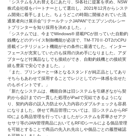
「システムを入れ替えるにあたり、SI各社に提案を求め、NSW
株式会社様をパートナーとして選出し、2021年12月からシステ
ム開発に着手しました。ちょうどこの時期に開催されていた流
通業者向け展示会"リテールテックJAPAN"でエプソンのレシー
トプリンターを知り採用を決めました。」
「システムでは、今までWindows® 搭載PCが担っていた自動釣
銭機などのデバイス制御機能が必須で、TM-T70Ⅱ-DT2のCPU
搭載インテリジェント機能がその条件に最適でした。インター
フェースが充実していたのも採用の決め手になりました。アダ
プターなど付属品なしでも接続ができ、自動釣銭機との接続実
績も豊富で安心できました。」
「また、プリンターと一体となるスタンドが純正品としてあり
そちらもあわせて採用することでレジとしての一体感を出せた
のもポイントです。」
「新たなシステムは、機能自体は旧システムを引継ぎながら契
約から会計までの一貫した処理がiPadで完結できるようにな
り、契約内容の誤入力防止や入力内容のダブルチェックも容易
になりました。併せて商品管理については、旧システムからRF
IDによる商品管理を行っていましたがシステムを昇華させアク
セサリ等のJAN管理商品においてもRFIDシールによる個品管理
を可能とすることで商品の先入れ先出しや個品ごとの履歴確認
を可能としました。」