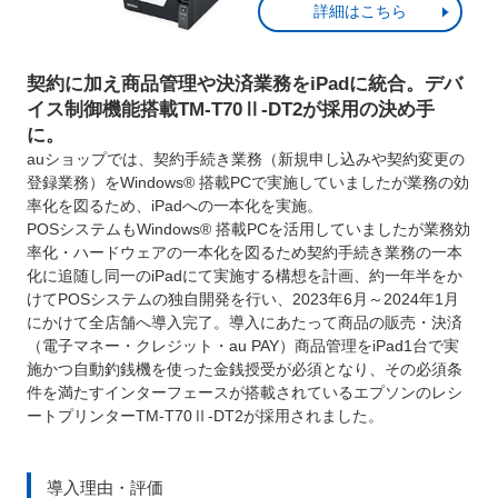
詳細はこちら
契約に加え商品管理や決済業務をiPadに統合。デバ
イス制御機能搭載TM-T70Ⅱ-DT2が採用の決め手
に。
auショップでは、契約手続き業務（新規申し込みや契約変更の
登録業務）をWindows® 搭載PCで実施していましたが業務の効
率化を図るため、iPadへの一本化を実施。
POSシステムもWindows® 搭載PCを活用していましたが業務効
率化・ハードウェアの一本化を図るため契約手続き業務の一本
化に追随し同一のiPadにて実施する構想を計画、約一年半をか
けてPOSシステムの独自開発を行い、2023年6月～2024年1月
にかけて全店舗へ導入完了。導入にあたって商品の販売・決済
（電子マネー・クレジット・au PAY）商品管理をiPad1台で実
施かつ自動釣銭機を使った金銭授受が必須となり、その必須条
件を満たすインターフェースが搭載されているエプソンのレシ
ートプリンターTM-T70Ⅱ-DT2が採用されました。
導入理由・評価