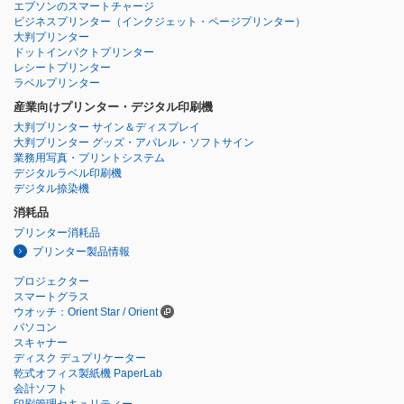
エプソンのスマートチャージ
ビジネスプリンター
（インクジェット・ページプリンター）
大判プリンター
ドットインパクトプリンター
レシートプリンター
ラベルプリンター
産業向けプリンター・デジタル印刷機
大判プリンター サイン＆ディスプレイ
大判プリンター グッズ・アパレル・ソフトサイン
業務用写真・プリントシステム
デジタルラベル印刷機
デジタル捺染機
消耗品
プリンター消耗品
プリンター製品情報
プロジェクター
スマートグラス
ウオッチ：Orient Star / Orient
パソコン
スキャナー
ディスク デュプリケーター
乾式オフィス製紙機 PaperLab
会計ソフト
印刷管理セキュリティー