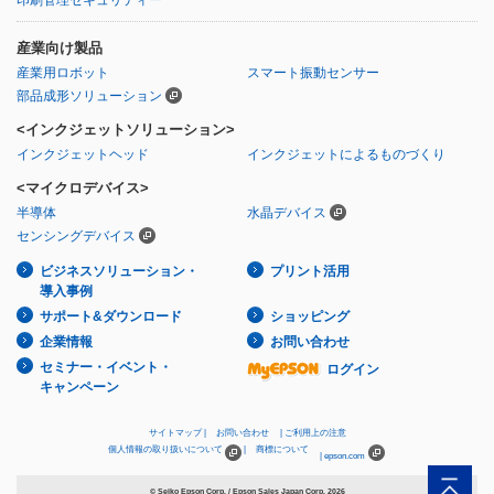
産業向け製品
産業用ロボット
スマート振動センサー
部品成形ソリューション
<インクジェットソリューション>
インクジェットヘッド
インクジェットによるものづくり
<マイクロデバイス>
半導体
水晶デバイス
センシングデバイス
ビジネスソリューション・
プリント活用
導入事例
サポート&ダウンロード
ショッピング
企業情報
お問い合わせ
セミナー・イベント・
ログイン
キャンペーン
サイトマップ
お問い合わせ
ご利用上の注意
個人情報の取り扱いについて
商標について
epson.com
© Seiko Epson Corp. / Epson Sales Japan Corp.
2026