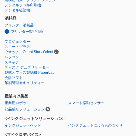
デジタルラベル印刷機
デジタル捺染機
消耗品
プリンター消耗品
プリンター製品情報
プロジェクター
スマートグラス
ウオッチ：Orient Star / Orient
パソコン
スキャナー
ディスク デュプリケーター
乾式オフィス製紙機 PaperLab
会計ソフト
印刷管理セキュリティー
産業向け製品
産業用ロボット
スマート振動センサー
部品成形ソリューション
<インクジェットソリューション>
インクジェットヘッド
インクジェットによるものづくり
<マイクロデバイス>