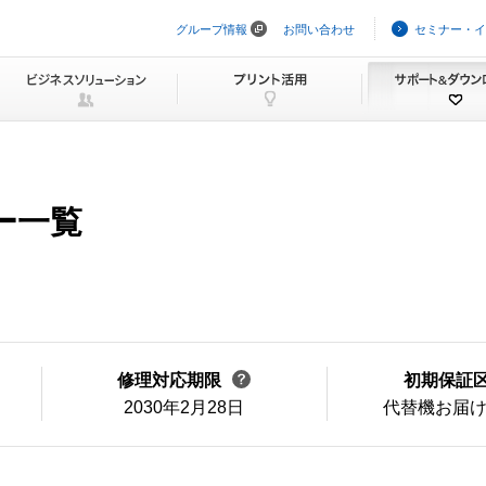
グループ情報
お問い合わせ
セミナー・イ
ナ
ビ
ゲ
ー
シ
ョ
ン
を
ス
キ
ー一覧
ッ
プ
修理対応期限
初期保証
2030年2月28日
代替機お届