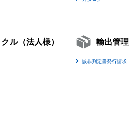
イクル（法人様）
輸出管理
該非判定書発行請求
）