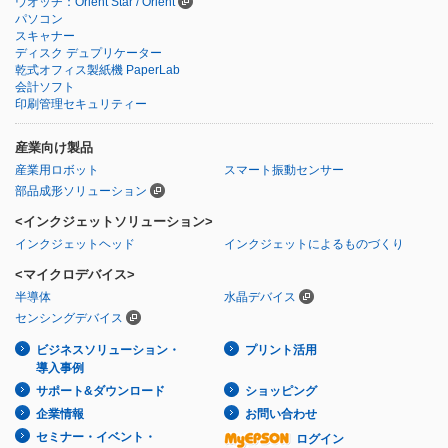
ウオッチ：Orient Star / Orient
パソコン
スキャナー
ディスク デュプリケーター
乾式オフィス製紙機 PaperLab
会計ソフト
印刷管理セキュリティー
産業向け製品
産業用ロボット
スマート振動センサー
部品成形ソリューション
<インクジェットソリューション>
インクジェットヘッド
インクジェットによるものづくり
<マイクロデバイス>
半導体
水晶デバイス
センシングデバイス
ビジネスソリューション・
プリント活用
導入事例
サポート&ダウンロード
ショッピング
企業情報
お問い合わせ
セミナー・イベント・
ログイン