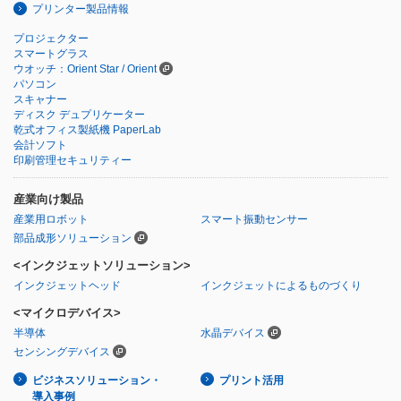
プリンター製品情報
プロジェクター
スマートグラス
ウオッチ：Orient Star / Orient
パソコン
スキャナー
ディスク デュプリケーター
乾式オフィス製紙機 PaperLab
会計ソフト
印刷管理セキュリティー
産業向け製品
産業用ロボット
スマート振動センサー
部品成形ソリューション
<インクジェットソリューション>
インクジェットヘッド
インクジェットによるものづくり
<マイクロデバイス>
半導体
水晶デバイス
センシングデバイス
ビジネスソリューション・
プリント活用
導入事例