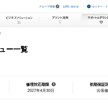
グループ情報
お問い合わせ
セミナー・イ
ナ
ビ
ゲ
ー
シ
ョ
ン
U
を
ス
キ
ニュー一覧
ッ
プ
修理対応期限
初期保証
2027年4月30日
出張