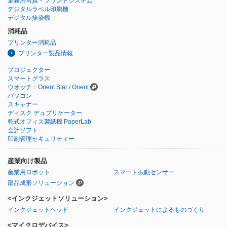
業務用写真・プリントシステム
デジタルラベル印刷機
デジタル捺染機
消耗品
プリンター消耗品
プリンター製品情報
プロジェクター
スマートグラス
ウオッチ：Orient Star / Orient
パソコン
スキャナー
ディスク デュプリケーター
乾式オフィス製紙機 PaperLab
会計ソフト
印刷管理セキュリティー
産業向け製品
産業用ロボット
スマート振動センサー
部品成形ソリューション
<インクジェットソリューション>
インクジェットヘッド
インクジェットによるものづくり
<マイクロデバイス>