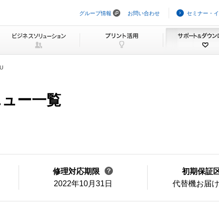
グループ情報
お問い合わせ
セミナー・イ
ナ
ビ
ゲ
ー
シ
ョ
ン
WU
を
ス
キ
ニュー一覧
ッ
プ
修理対応期限
初期保証
2022年10月31日
代替機お届