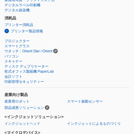
デジタルラベル印刷機
デジタル捺染機
消耗品
プリンター消耗品
プリンター製品情報
プロジェクター
スマートグラス
ウオッチ：Orient Star / Orient
パソコン
スキャナー
ディスク デュプリケーター
乾式オフィス製紙機 PaperLab
会計ソフト
印刷管理セキュリティー
産業向け製品
産業用ロボット
スマート振動センサー
部品成形ソリューション
<インクジェットソリューション>
インクジェットヘッド
インクジェットによるものづくり
<マイクロデバイス>