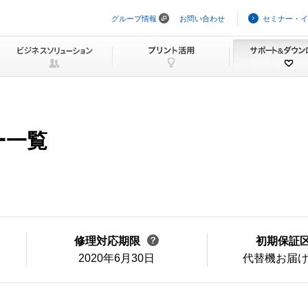
グループ情報
お問い合わせ
セミナー・イ
ナ
ビ
ゲ
ー
シ
ョ
ン
を
ス
キ
ー一覧
ッ
プ
修理対応期限
初期保証
2020年6月30日
代替機お届