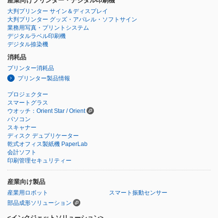
産業向けプリンター・デジタル印刷機
大判プリンター サイン＆ディスプレイ
大判プリンター グッズ・アパレル・ソフトサイン
業務用写真・プリントシステム
デジタルラベル印刷機
デジタル捺染機
消耗品
プリンター消耗品
プリンター製品情報
プロジェクター
スマートグラス
ウオッチ：Orient Star / Orient
パソコン
スキャナー
ディスク デュプリケーター
乾式オフィス製紙機 PaperLab
会計ソフト
印刷管理セキュリティー
産業向け製品
産業用ロボット
スマート振動センサー
部品成形ソリューション
<インクジェットソリューション>