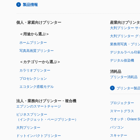
製品情報
個人・家庭向けプリンター
産業向けプリンタ
大判プリンター サ
＜用途から選ぶ＞
大判プリンター グ
ホームプリンター
業務用写真・プリ
写真高画質プリンター
デジタルラベル印
デジタル捺染機
＜カテゴリーから選ぶ＞
カラリオプリンター
消耗品
プリンター消耗品
プロセレクション
エコタンク搭載モデル
プリンター製
法人・業務向けプリンター・複合機
プロジェクター
エプソンのスマートチャージ
スマートグラス
ビジネスプリンター
ウオッチ：Orient Star
（インクジェット・ページプリンター）
パソコン
大判プリンター
スキャナー
ドットインパクトプリンター