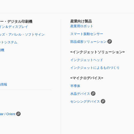
産業向け製品
ー・デジタル印刷機
産業用ロボット
イン＆ディスプレイ
スマート振動センサー
ッズ・アパレル・ソフトサイン
部品成形ソリューション
ントシステム
刷機
<インクジェットソリューション>
インクジェットヘッド
インクジェットによるものづくり
<マイクロデバイス>
品情報
半導体
水晶デバイス
センシングデバイス
 / Orient