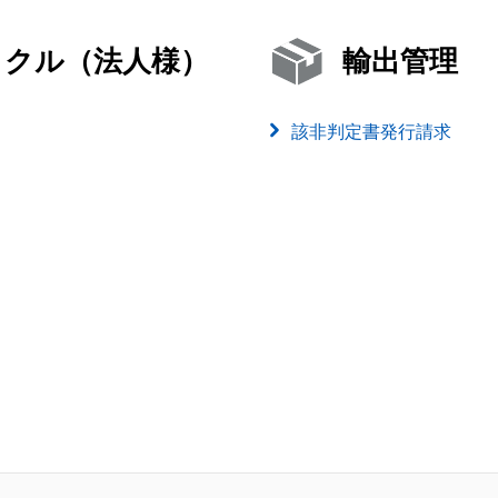
イクル（法人様）
輸出管理
該非判定書発行請求
）