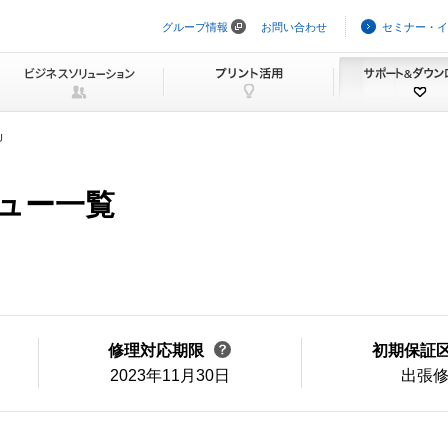
グループ情報
お問い合わせ
セミナー・イ
ナ
ビ
ゲ
ー
シ
ョ
ン
U
を
ス
キ
ニュー一覧
ッ
プ
修理対応期限
初期保証
2023年11月30日
出張