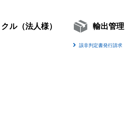
イクル（法人様）
輸出管理
該非判定書発行請求
）