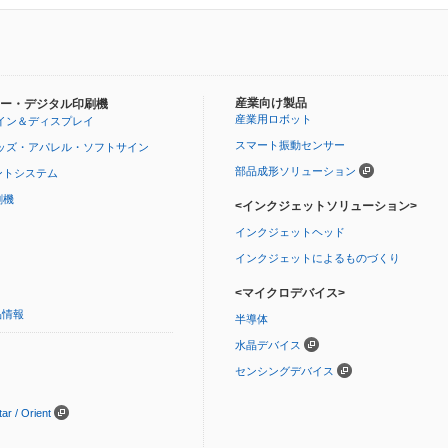
産業向け製品
ー・デジタル印刷機
産業用ロボット
イン＆ディスプレイ
スマート振動センサー
ッズ・アパレル・ソフトサイン
部品成形ソリューション
ントシステム
刷機
<インクジェットソリューション>
インクジェットヘッド
インクジェットによるものづくり
<マイクロデバイス>
品情報
半導体
水晶デバイス
センシングデバイス
 / Orient