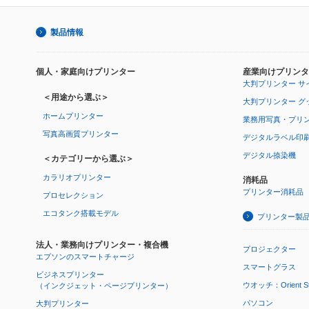
製品情報
個人・家庭向けプリンター
産業向けプリンタ
大判プリンター サ
＜用途から選ぶ＞
大判プリンター グ
ホームプリンター
業務用写真・プリ
写真高画質プリンター
デジタルラベル印
デジタル捺染機
＜カテゴリーから選ぶ＞
カラリオプリンター
消耗品
プリンター消耗品
プロセレクション
エコタンク搭載モデル
プリンター製
法人・業務向けプリンター・複合機
プロジェクター
エプソンのスマートチャージ
スマートグラス
ビジネスプリンター
ウオッチ：Orient Star
（インクジェット・ページプリンター）
パソコン
大判プリンター