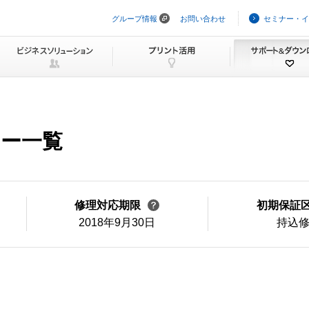
グループ情報
お問い合わせ
セミナー・イ
ナ
ビ
ゲ
ー
シ
ョ
ン
を
ス
キ
ュー一覧
ッ
プ
修理対応期限
初期保証
2018年9月30日
持込