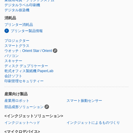
デジタルラベル印刷機
デジタル捺染機
消耗品
プリンター消耗品
プリンター製品情報
プロジェクター
スマートグラス
ウオッチ：Orient Star / Orient
パソコン
スキャナー
ディスク デュプリケーター
乾式オフィス製紙機 PaperLab
会計ソフト
印刷管理セキュリティー
産業向け製品
産業用ロボット
スマート振動センサー
部品成形ソリューション
<インクジェットソリューション>
インクジェットヘッド
インクジェットによるものづくり
<マイクロデバイス>