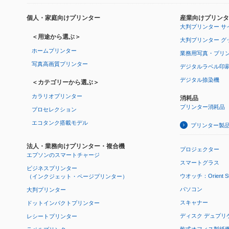
個人・家庭向けプリンター
産業向けプリンタ
大判プリンター サ
＜用途から選ぶ＞
大判プリンター グ
ホームプリンター
業務用写真・プリ
写真高画質プリンター
デジタルラベル印
デジタル捺染機
＜カテゴリーから選ぶ＞
カラリオプリンター
消耗品
プリンター消耗品
プロセレクション
エコタンク搭載モデル
プリンター製
法人・業務向けプリンター・複合機
プロジェクター
エプソンのスマートチャージ
スマートグラス
ビジネスプリンター
ウオッチ：Orient Star
（インクジェット・ページプリンター）
パソコン
大判プリンター
スキャナー
ドットインパクトプリンター
ディスク デュプリ
レシートプリンター
乾式オフィス製紙機 P