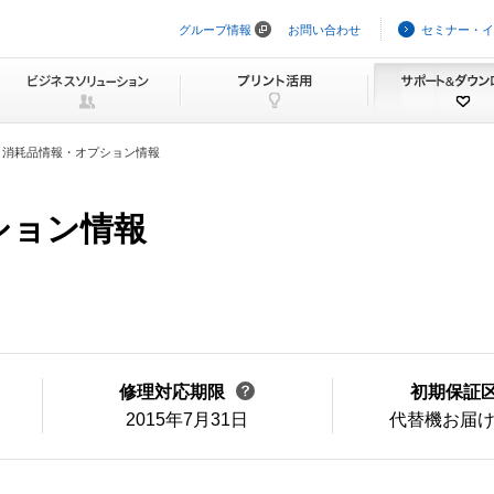
グループ情報
お問い合わせ
セミナー・イ
ナ
ビ
ゲ
ー
シ
ョ
ン
消耗品情報・オプション情報
を
ス
キ
ッ
ション情報
プ
修理対応期限
初期保証
2015年7月31日
代替機お届