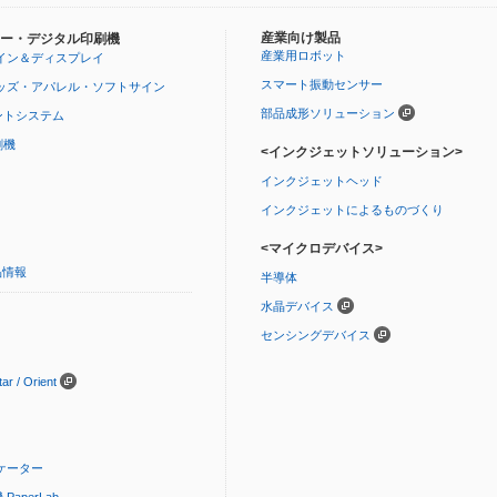
産業向け製品
ー・デジタル印刷機
産業用ロボット
イン＆ディスプレイ
スマート振動センサー
ッズ・アパレル・ソフトサイン
部品成形ソリューション
ントシステム
刷機
<インクジェットソリューション>
インクジェットヘッド
インクジェットによるものづくり
<マイクロデバイス>
品情報
半導体
水晶デバイス
センシングデバイス
 / Orient
ケーター
aperLab