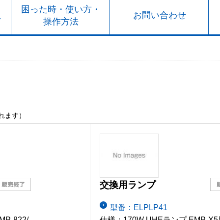
ト
困った時・使い方・
お問い合わせ
ド
操作方法
れます）
交換用ランプ
型番：ELPLP41
-822/
仕様：170W UHEランプ EMP-X