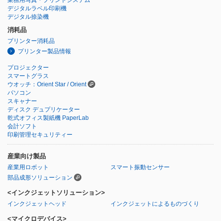
デジタルラベル印刷機
デジタル捺染機
消耗品
プリンター消耗品
プリンター製品情報
プロジェクター
スマートグラス
ウオッチ：Orient Star / Orient
パソコン
スキャナー
ディスク デュプリケーター
乾式オフィス製紙機 PaperLab
会計ソフト
印刷管理セキュリティー
産業向け製品
産業用ロボット
スマート振動センサー
部品成形ソリューション
<インクジェットソリューション>
インクジェットヘッド
インクジェットによるものづくり
<マイクロデバイス>