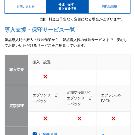
修理・保守・
お問い合わせ
消耗品情報
導入支援情報
（注）料金は予告なく変更になる場合がございます。
導入支援・保守サービス一覧
製品導入時の搬入・設置作業から、製品購入後の修理サービスまで、安心し
てお使いいただけるサービスをご用意しています。
搬入・設置
導入支援
定期交換部品付
エプソンサービ
エプソンGo-
エプソンサービ
スパック
PACK
スパック
定額保守
代替機お届