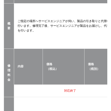
ご指定の場所へサービスエンジニアが伺い、製品の引き取りと代替機
概
行います。修理完了後、サービスエンジニアが製品をお届けし、代替
要
を行います。
価格
価格
修
内容
（税込）
（税別）
理
料
金
対応終了