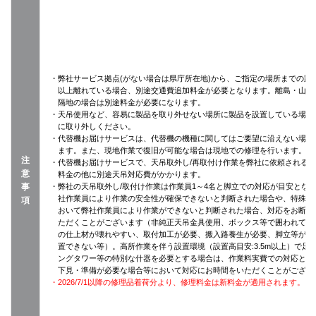
・弊社サービス拠点(がない場合は県庁所在地)から、ご指定の場所までの距離
以上離れている場合、別途交通費追加料金が必要となります。離島・山間
隔地の場合は別途料金が必要になります。
・天吊使用など、容易に製品を取り外せない場所に製品を設置している場合
に取り外しください。
・代替機お届けサービスは、代替機の機種に関してはご要望に沿えない場合
ます。また、現地作業で復旧が可能な場合は現地での修理を行います。
注
・代替機お届けサービスで、天吊取外し/再取付け作業を弊社に依頼される
意
料金の他に別途天吊対応費がかかります。
事
・弊社の天吊取外し/取付け作業は作業員1～4名と脚立での対応が目安とな
社作業員により作業の安全性が確保できないと判断された場合や、特殊設
項
おいて弊社作業員により作業ができないと判断された場合、対応をお断り
ただくことがございます（非純正天吊金具使用、ボックス等で囲われてい
の仕上材が壊れやすい、取付加工が必要、搬入路養生が必要、脚立等がそ
置できない等）。高所作業を伴う設置環境（設置高目安:3.5m以上）で足
ングタワー等の特別な什器を必要とする場合は、作業料実費での対応とな
下見・準備が必要な場合等において対応にお時間をいただくことがござい
・2026/7/1以降の修理品着荷分より、修理料金は新料金が適用されます。