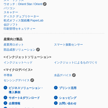
ウオッチ：Orient Star / Orient
パソコン
スキャナー
ディスク デュプリケーター
乾式オフィス製紙機 PaperLab
会計ソフト
印刷管理セキュリティー
産業向け製品
産業用ロボット
スマート振動センサー
部品成形ソリューション
<インクジェットソリューション>
インクジェットヘッド
インクジェットによるものづくり
<マイクロデバイス>
半導体
水晶デバイス
センシングデバイス
ビジネスソリューション・
プリント活用
導入事例
サポート&ダウンロード
ショッピング
企業情報
お問い合わせ