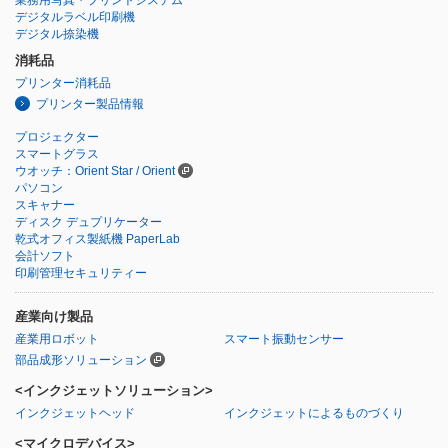
デジタルラベル印刷機
デジタル捺染機
消耗品
プリンター消耗品
プリンター製品情報
プロジェクター
スマートグラス
ウオッチ：Orient Star / Orient
パソコン
スキャナー
ディスク デュプリケーター
乾式オフィス製紙機 PaperLab
会計ソフト
印刷管理セキュリティー
産業向け製品
産業用ロボット
スマート振動センサー
部品成形ソリューション
<インクジェットソリューション>
インクジェットヘッド
インクジェットによるものづくり
<マイクロデバイス>