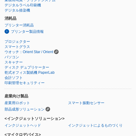
デジタルラベル印刷機
デジタル捺染機
消耗品
プリンター消耗品
プリンター製品情報
プロジェクター
スマートグラス
ウオッチ：Orient Star / Orient
パソコン
スキャナー
ディスク デュプリケーター
乾式オフィス製紙機 PaperLab
会計ソフト
印刷管理セキュリティー
産業向け製品
産業用ロボット
スマート振動センサー
部品成形ソリューション
<インクジェットソリューション>
インクジェットヘッド
インクジェットによるものづくり
<マイクロデバイス>