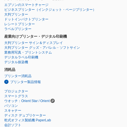
エプソンのスマートチャージ
ビジネスプリンター
（インクジェット・ページプリンター）
大判プリンター
ドットインパクトプリンター
レシートプリンター
ラベルプリンター
産業向けプリンター・デジタル印刷機
大判プリンター サイン＆ディスプレイ
大判プリンター グッズ・アパレル・ソフトサイン
業務用写真・プリントシステム
デジタルラベル印刷機
デジタル捺染機
消耗品
プリンター消耗品
プリンター製品情報
プロジェクター
スマートグラス
ウオッチ：Orient Star / Orient
パソコン
スキャナー
ディスク デュプリケーター
乾式オフィス製紙機 PaperLab
会計ソフト