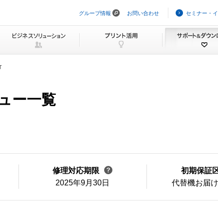
グループ情報
お問い合わせ
セミナー・イ
ナ
ビ
ゲ
ー
シ
ョ
ン
T
を
ス
キ
ニュー一覧
ッ
プ
修理対応期限
初期保証
2025年9月30日
代替機お届