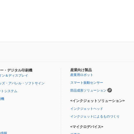
産業向け製品
ー・デジタル印刷機
産業用ロボット
イン＆ディスプレイ
スマート振動センサー
ッズ・アパレル・ソフトサイン
部品成形ソリューション
ントシステム
刷機
<インクジェットソリューション>
インクジェットヘッド
インクジェットによるものづくり
<マイクロデバイス>
品情報