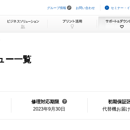
グループ情報
お問い合わせ
セミナー・イ
ナ
ビ
ゲ
ー
シ
ョ
ン
H
を
ス
キ
ニュー一覧
ッ
プ
修理対応期限
初期保証
2023年9月30日
代替機お届