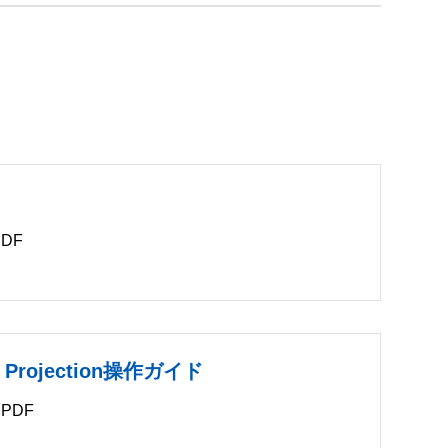
DF
B
k Projection操作ガイド
PDF
B