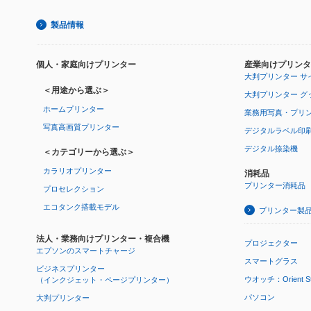
製品情報
個人・家庭向けプリンター
産業向けプリンタ
大判プリンター サ
＜用途から選ぶ＞
大判プリンター グ
ホームプリンター
業務用写真・プリ
写真高画質プリンター
デジタルラベル印
デジタル捺染機
＜カテゴリーから選ぶ＞
カラリオプリンター
消耗品
プリンター消耗品
プロセレクション
エコタンク搭載モデル
プリンター製
法人・業務向けプリンター・複合機
プロジェクター
エプソンのスマートチャージ
スマートグラス
ビジネスプリンター
ウオッチ：Orient Star
（インクジェット・ページプリンター）
パソコン
大判プリンター