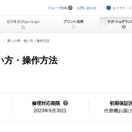
グループ情報
お問い合わせ
セミナー・イ
ナ
ビ
ゲ
ー
シ
ョ
ン
H
困った時・使い方・操作方法
を
ス
キ
い方・操作方法
ッ
プ
修理対応期限
初期保証
2023年9月30日
代替機お届