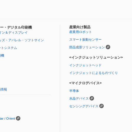
産業向け製品
ー・デジタル印刷機
産業用ロボット
イン＆ディスプレイ
スマート振動センサー
ッズ・アパレル・ソフトサイン
部品成形ソリューション
ントシステム
刷機
<インクジェットソリューション>
インクジェットヘッド
インクジェットによるものづくり
<マイクロデバイス>
品情報
半導体
水晶デバイス
センシングデバイス
 / Orient