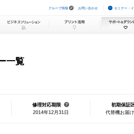
グループ情報
お問い合わせ
セミナー・イ
ナ
ビ
ゲ
ー
シ
ョ
ン
を
ス
キ
ュー一覧
ッ
プ
修理対応期限
初期保証
2014年12月31日
代替機お届