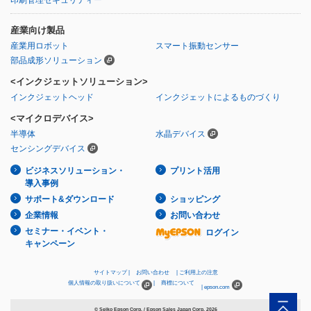
産業向け製品
産業用ロボット
スマート振動センサー
部品成形ソリューション
<インクジェットソリューション>
インクジェットヘッド
インクジェットによるものづくり
<マイクロデバイス>
半導体
水晶デバイス
センシングデバイス
ビジネスソリューション・
プリント活用
導入事例
サポート&ダウンロード
ショッピング
企業情報
お問い合わせ
セミナー・イベント・
ログイン
キャンペーン
サイトマップ
お問い合わせ
ご利用上の注意
個人情報の取り扱いについて
商標について
epson.com
© Seiko Epson Corp. / Epson Sales Japan Corp.
2026