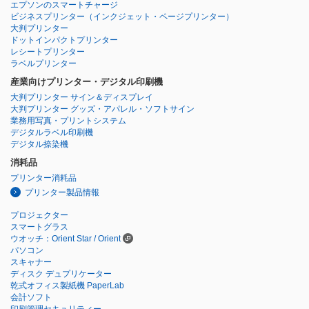
エプソンのスマートチャージ
ビジネスプリンター
（インクジェット・ページプリンター）
大判プリンター
ドットインパクトプリンター
レシートプリンター
ラベルプリンター
産業向けプリンター・デジタル印刷機
大判プリンター サイン＆ディスプレイ
大判プリンター グッズ・アパレル・ソフトサイン
業務用写真・プリントシステム
デジタルラベル印刷機
デジタル捺染機
消耗品
プリンター消耗品
プリンター製品情報
プロジェクター
スマートグラス
ウオッチ：Orient Star / Orient
パソコン
スキャナー
ディスク デュプリケーター
乾式オフィス製紙機 PaperLab
会計ソフト
印刷管理セキュリティー