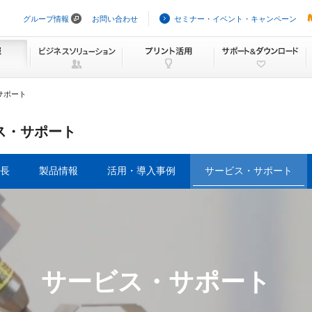
グループ情報
お問い合わせ
セミナー・イベント・キャンペーン
ナ
ビ
ゲ
ー
シ
ョ
ン
サポート
を
ス
キ
ス・サポート
ッ
プ
特長
製品情報
活用・導入事例
サービス・サポート
サービス・サポート