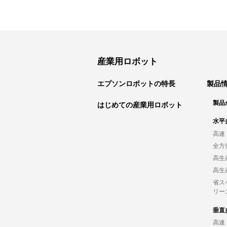
産業用ロボット
エプソンロボットの特長
製品
製品
はじめての産業用ロボット
水平
高速
全方
高生
高生
省ス
リー
垂直
高速