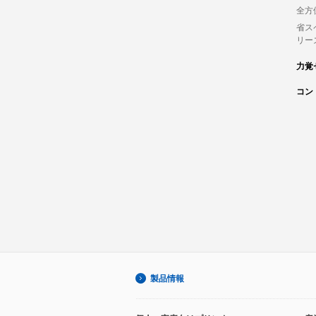
全方
省ス
リー
力覚
コン
製品情報