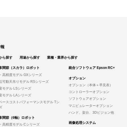
情報
から探す
用途から探す
業種・業界から探す
多関節（スカラ）ロボット
統合ソフトウェア Epson RC+
・高精度モデル GXシリーズ
オプション
位可動天吊りモデル RSシリーズ
オプション（本体＋早見表）
産モデル LSシリーズ
コントローラーオプション
産モデル LAシリーズ
ソフトウェアオプション
ペースコストパフォーマンスモデル Tシ
マニピュレーターオプション
ズ
ハンド、架台、3Dビジョン他
多関節（6軸）ロボット
画像処理システム
・高精度モデル Cシリーズ