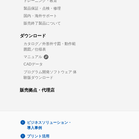
トレーニング・教育
製品保証・点検・修理
国内・海外サポート
販売終了製品について
ダウンロード
カタログ／外形外寸図・動作範
囲図／仕様表
マニュアル
CADデータ
プログラム開発ソフトウェア 体
験版ダウンロード
販売拠点・代理店
ビジネスソリューション・
導入事例
プリント活用