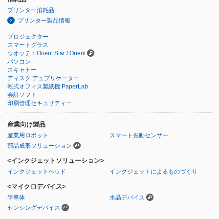
プリンター消耗品
プリンター製品情報
プロジェクター
スマートグラス
ウオッチ：Orient Star / Orient
パソコン
スキャナー
ディスク デュプリケーター
乾式オフィス製紙機 PaperLab
会計ソフト
印刷管理セキュリティー
産業向け製品
産業用ロボット
スマート振動センサー
部品成形ソリューション
<インクジェットソリューション>
インクジェットヘッド
インクジェットによるものづくり
<マイクロデバイス>
半導体
水晶デバイス
センシングデバイス