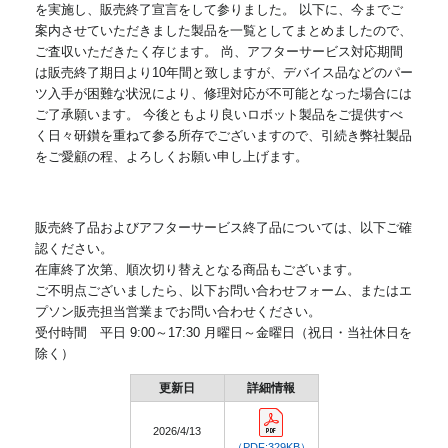
を実施し、販売終了宣言をして参りました。
以下に、今までご
案内させていただきました製品を一覧としてまとめましたので、
ご査収いただきたく存じます。
尚、アフターサービス対応期間
は販売終了期日より10年間と致しますが、デバイス品などのパー
ツ入手が困難な状況により、修理対応が不可能となった場合には
ご了承願います。
今後ともより良いロボット製品をご提供すべ
く日々研鑚を重ねて参る所存でございますので、引続き弊社製品
をご愛顧の程、よろしくお願い申し上げます。
販売終了品およびアフターサービス終了品については、以下ご確
認ください。
在庫終了次第、順次切り替えとなる商品もございます。
ご不明点ございましたら、以下お問い合わせフォーム、またはエ
プソン販売担当営業までお問い合わせください。
受付時間 平日 9:00～17:30 月曜日～金曜日（祝日・当社休日を
除く）
更新日
詳細情報
2026/4/13
（PDF:329KB）