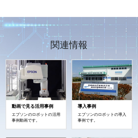
型名
型名
モデル名
LA
LA
3
6
-
-
A
A
40
50
LA6
型名表記
型名表記
シリーズ
シリーズ
型名
最大可搬質量
最大可搬質量
LA6-A502S/C
アーム長
アーム長
LA6-A60
第
第
アーム長
第1+第2関節
500 mm
50
600 m
仕様
LA
3 kg
-
A
40
仕様
LA
6 kg
-
A
60
定格
2 kg
70
可搬質量（負荷）
表記につ
40：400
最大
6 kg
50：500
関連情報
いて
mm
（
mm
第1+第2関節
±0.02 
表記につ
60：600
繰り返し精度
第3関節
±0.01 
いて
mm
（
70：700
第4関節
±0.01 d
mm
注1
標準サイクルタイム
0.396 sec
0.404 s
第1+第2関節
6150 mm/sec
6800 mm
最大動作速度
第3関節
1100 mm
第4関節
2000 deg
動画で見る活用事例
導入事例
定格
0.01 kg
第4関節許容慣性モ
エプソンのロボットの活用
エプソンのロボットの導入
注2
ーメント
最大
0.12 kg
事例動画です。
事例です。
第3関節押し込み力
100 
環境仕様
S：標準 C：ク