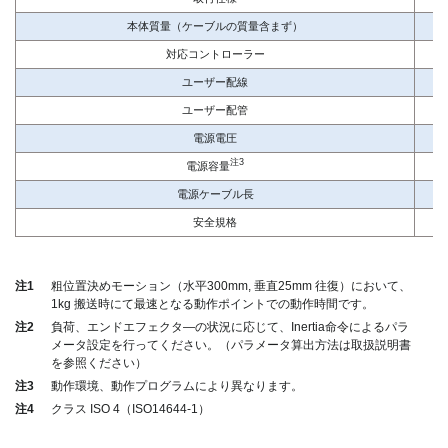
本体質量（ケーブルの質量含まず）
対応コントローラー
ユーザー配線
ユーザー配管
電源電圧
注3
電源容量
電源ケーブル長
3
安全規格
注1
粗位置決めモーション（水平300mm, 垂直25mm 往復）において、
1kg 搬送時にて最速となる動作ポイントでの動作時間です。
注2
負荷、エンドエフェクタ―の状況に応じて、Inertia命令によるパラ
メータ設定を行ってください。（パラメータ算出方法は取扱説明書
を参照ください）
注3
動作環境、動作プログラムにより異なります。
注4
クラス ISO 4（ISO14644-1）