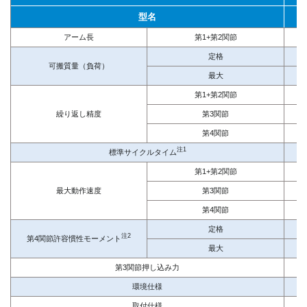
型名
アーム長
第1+第2関節
定格
可搬質量（負荷）
最大
第1+第2関節
繰り返し精度
第3関節
第4関節
注1
標準サイクルタイム
第1+第2関節
最大動作速度
第3関節
第4関節
定格
注2
第4関節許容慣性モーメント
最大
第3関節押し込み力
環境仕様
取付仕様