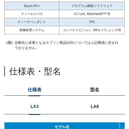
Epson RC+
プログラム開発ソフトウェア
フィールドバス
CC-Link, EtherNet/IP™ 等
ティーチペンダント
TP2
画像処理システム
コンパクトビジョン, 2Mカメラ, レンズ等
（注）
自動化に必要となるエプソン製品以外については上記構成に含まれ
ておりません。
仕様表・型名
仕様表
型名
LA3
LA6
モデル名