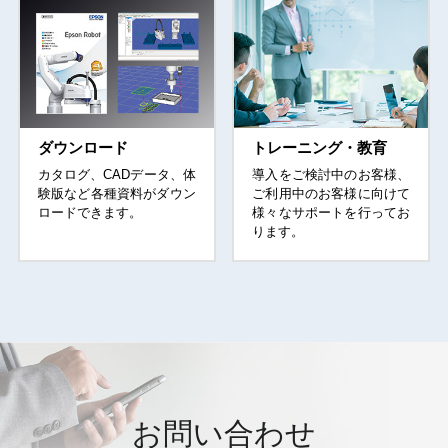
取付仕様
架台取
本体質量（ケーブルの質量含まず）
16 kg
対応コントローラー
RC800
ユーザー配線
-
ユーザー配管
-
ダウンロード
トレーニング・教育
電源電圧
AC200-240
カタログ、CADデータ、体
導入をご検討中のお客様、
注3
電源容量
0.9 kV
験版など各種資料がダウン
ご利用中のお客様に向けて
ロードできます。
様々なサポートを行ってお
電源ケーブル長
3 m / 5 m / 10 m 
ります。
安全規格
CE / KC /
注1
粗位置決めモーション（水平300mm, 垂直25mm 往復）において、
2kg 搬送時にて最速となる動作ポイントでの動作時間です。
注2
負荷、エンドエフェクタ―の状況に応じて、Inertia命令によるパラ
メータ設定を行ってください。（パラメータ算出方法は取扱説明書
を参照ください）
注3
動作環境、動作プログラムにより異なります。
お問い合わせ
注4
クラス ISO 4（ISO14644-1）