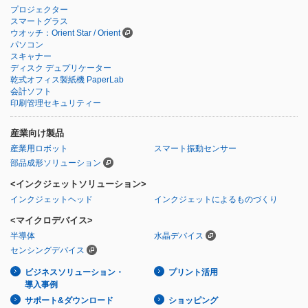
プロジェクター
スマートグラス
ウオッチ：Orient Star / Orient
パソコン
スキャナー
ディスク デュプリケーター
乾式オフィス製紙機 PaperLab
会計ソフト
印刷管理セキュリティー
産業向け製品
産業用ロボット
スマート振動センサー
部品成形ソリューション
<インクジェットソリューション>
インクジェットヘッド
インクジェットによるものづくり
<マイクロデバイス>
半導体
水晶デバイス
センシングデバイス
ビジネスソリューション・
プリント活用
導入事例
サポート&ダウンロード
ショッピング