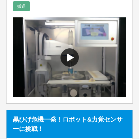
搬送
黒ひげ危機一発！ロボット&力覚センサ
ーに挑戦！