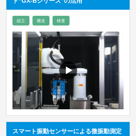
ト“GX-Bシリーズ”の活用
組立
搬送
検査
スマート振動センサーによる微振動測定