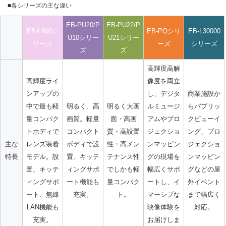
■各シリーズの主な違い
EB-PU20/P
EB-PU22/P
EB-L800シ
EB-PQシリ
EB-L30000
U10シリー
U21シリー
リーズ
ーズ
シリーズ
ズ
ズ
高輝度高解
高輝度ライ
像度を両立
ンアップの
し、デジタ
商業施設か
中で最も軽
明るく、高
明るく大画
ルミュージ
らパブリッ
量コンパク
画質。軽量
面・高画
アムやプロ
クビューイ
トホディで
コンパクト
質・高設置
ジェクショ
ング、プロ
主な
レンズ装着
ボディで設
性・高メン
ンマッピン
ジェクショ
特長
モデル。 設
置、キッテ
テナンス性
グの現場を
ンマッピン
置、キッテ
ィングサポ
でしかも軽
幅広くサポ
グなどの屋
ィングサポ
ート機能も
量コンパク
ートし、イ
外イベント
ート、無線
充実。
ト。
マーシブな
まで幅広く
LAN機能も
映像体験を
対応。
充実。
お届けしま