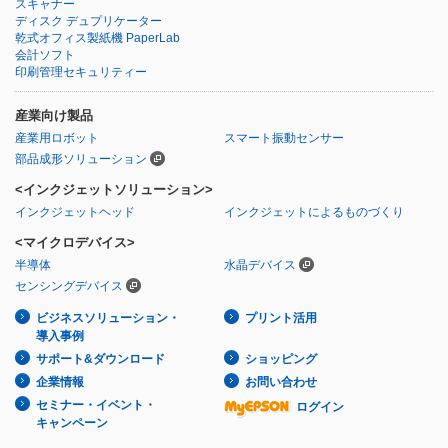
スキャナー
ディスク デュプリケーター
乾式オフィス製紙機 PaperLab
会計ソフト
印刷管理セキュリティー
産業向け製品
産業用ロボット
スマート振動センサー
部品成形ソリューション
<インクジェットソリューション>
インクジェットヘッド
インクジェットによるものづくり
<マイクロデバイス>
半導体
水晶デバイス
センシングデバイス
ビジネスソリューション・
プリント活用
導入事例
サポート&ダウンロード
ショッピング
企業情報
お問い合わせ
セミナー・イベント・
ログイン
キャンペーン