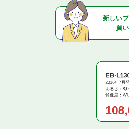
新しいプ
買
EB-L13
2016年7月
明るさ：8,00
解像度：WU
108