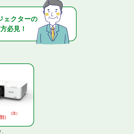
ジェクターの
方必見！
（注）
別）
す。