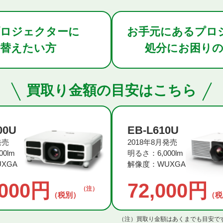
ロジェクターに
お手元にある
プロ
い替えたい方
処分にお困りの
買取り金額の目安はこちら
00U
EB-L610U
発売
2018年8月発売
0lm
明るさ：6,000lm
XGA
解像度：WUXGA
,000円
72,000円
（注）
（税別）
（税
（注）
買取り金額はあくまでも目安で