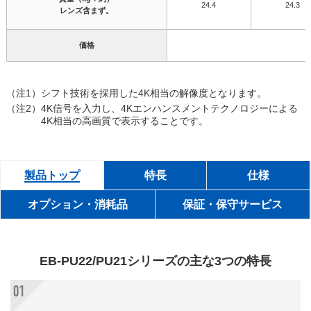
24.4
24.3
レンズ含まず。
価格
（注1）
シフト技術を採用した4K相当の解像度となります。
（注2）
4K信号を入力し、4Kエンハンスメントテクノロジーによる
4K相当の高画質で表示することです。
製品トップ
特長
仕様
オプション・消耗品
保証・保守サービス
EB-PU22/PU21シリーズの主な3つの特長