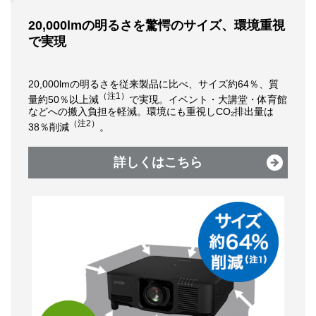
20,000lmの明るさを驚愕のサイズ、環境重視
で実現
20,000lmの明るさを従来製品に比べ、サイズ約64％、質
（注1）
量約50％以上減
で実現。イベント・大講堂・体育館
などへの搬入負担を軽減。環境にも重視しCO₂排出量は
（注2）
38％削減
。
詳しくはこちら