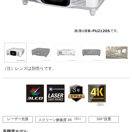
（注）
レンズは別売りです。
（注2）
レーザー光源
（注1）
360°設置
スクリーン解像度 4K
高輝度モデル