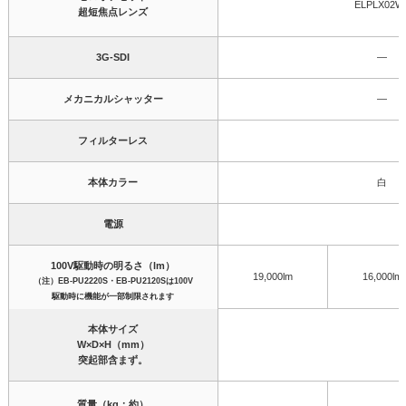
ELPLX02W
超短焦点レンズ
3G-SDI
―
メカニカルシャッター
―
フィルターレス
本体カラー
白
電源
100V駆動時の明るさ（lm）
19,000lm
16,000lm
（注）EB-PU2220S・EB-PU2120Sは100V
駆動時に機能が一部制限されます
本体サイズ
W×D×H（mm）
突起部含まず。
質量（kg：約）