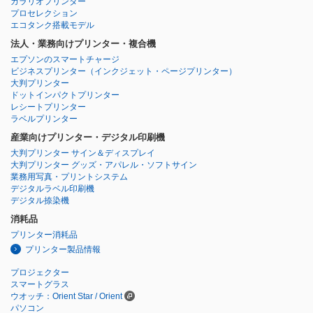
カラリオプリンター
プロセレクション
エコタンク搭載モデル
法人・業務向けプリンター・複合機
エプソンのスマートチャージ
ビジネスプリンター
（インクジェット・ページプリンター）
大判プリンター
ドットインパクトプリンター
レシートプリンター
ラベルプリンター
産業向けプリンター・デジタル印刷機
大判プリンター サイン＆ディスプレイ
大判プリンター グッズ・アパレル・ソフトサイン
業務用写真・プリントシステム
デジタルラベル印刷機
デジタル捺染機
消耗品
プリンター消耗品
プリンター製品情報
プロジェクター
スマートグラス
ウオッチ：Orient Star / Orient
パソコン