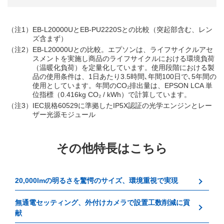
（注1）
EB-L20000UとEB-PU2220Sとの比較（突起部含む、レン
ズ含まず）
（注2）
EB-L20000Uとの比較。エプソンは、ライフサイクルアセ
スメントを実施し商品のライフサイクルにおける環境負荷
（温暖化負荷）を定量化しています。使用段階における製
品の使用条件は、1日あたり3.5時間､年間100日で､5年間の
使用としています。年間のCO₂排出量は、EPSON LCA 単
位指標（0.416kg CO₂ / kWh）で計算しています。
（注3）
IEC規格60529に準拠したIP5X認証の光学エンジンとレー
ザー光源モジュール
その他特長はこちら
20,000lmの明るさを驚愕のサイズ、環境重視で実現
無通電セッティング、外付けカメラで設置工数削減に貢
献