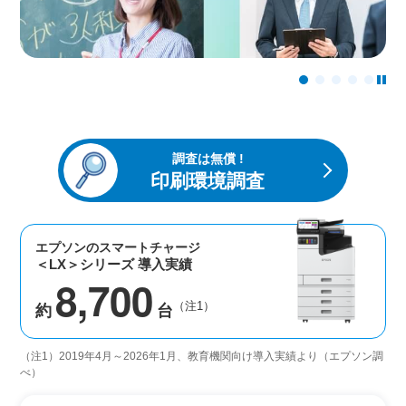
こちら
学校向け教育支援ツール
（注2）
二画面表示や電子ペンを使って書き込みも可能
月額定額プランなので予算計上が不要
アナログデータをスキャンでデジタル化
二画面表示や電子ペンを使って書き込みも可能
レーザー光源なので後方まではっきり見やすい！
規定枚数までは、カラー/モノクロも同額プラン
Google Classroom™と連携し1人1台端末から印刷
レーザー光源なので後方まではっきり見やすい！
調査は無償 !
印刷環境調査
エプソンのスマートチャージ
＜LX＞シリーズ 導入実績
8,700
（注1）
約
台
（注1）2019年4月～2026年1月、教育機関向け導入実績より（エプソン調
べ）