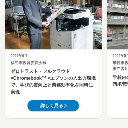
2026年6月
2026年5
福島市教育委員会様
飛騨市
市立古
ゼロトラスト・フルクラウド
学校内
×Chromebook™ ×エプソンの入出力環境
請求管
で、学びの質向上と業務効率化を同時に
実現
詳しく見る