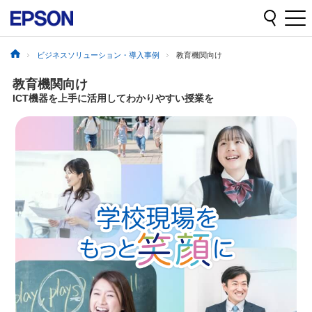
ビジネスソリューション・導入事例
教育機関向け
教育機関向け
ICT機器を上手に活用してわかりやすい授業を
プロジェクターで
大画面表示
後方まで学びの平等性を確保
印刷に関するお役立ち情報をご紹介
操作について知りたい
投写面を選ばず、最大90型まで表示可能
投写面を選ばず、最大90型まで表示可能
詳しくは
よくある質問
（注1）
100枚/分
の高速印刷で時間と手間を削減
黒板への投写も可能
子どもたちの学習記録の印刷
黒板への投写も可能