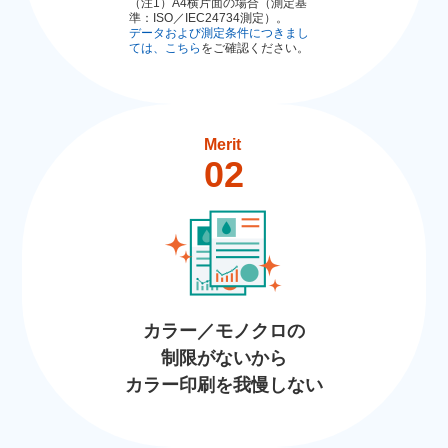
（注1）A4横片面の場合（測定基
準：ISO／IEC24734測定）。
データおよび測定条件につきまし
ては、こちら
をご確認ください。
Merit
02
カラー／モノクロの
制限がないから
カラー印刷を我慢しない