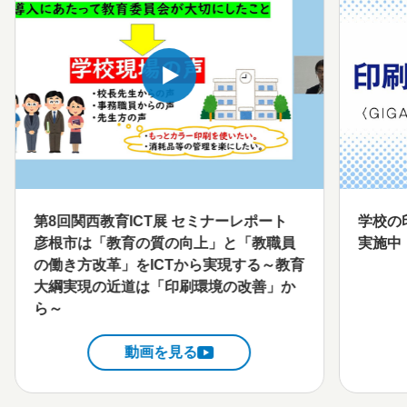
第8回関西教育ICT展 セミナーレポート
学校の
彦根市は「教育の質の向上」と「教職員
実施中
の働き方改革」をICTから実現する～教育
大綱実現の近道は「印刷環境の改善」か
ら～
動画を見る