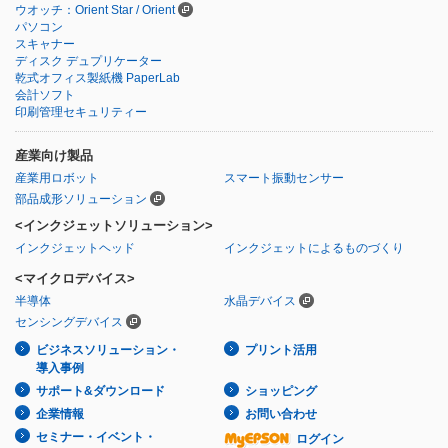
ウオッチ：Orient Star / Orient
パソコン
スキャナー
ディスク デュプリケーター
乾式オフィス製紙機 PaperLab
会計ソフト
印刷管理セキュリティー
産業向け製品
産業用ロボット
スマート振動センサー
部品成形ソリューション
<インクジェットソリューション>
インクジェットヘッド
インクジェットによるものづくり
<マイクロデバイス>
半導体
水晶デバイス
センシングデバイス
ビジネスソリューション・
プリント活用
導入事例
サポート&ダウンロード
ショッピング
企業情報
お問い合わせ
セミナー・イベント・
ログイン