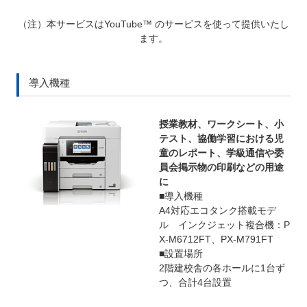
（注）本サービスはYouTube™ のサービスを使って提供いたし
ます。
導入機種
授業教材、ワークシート、小
テスト、協働学習における児
童のレポート、学級通信や委
員会掲示物の印刷などの用途
に
■導入機種
A4対応エコタンク搭載モデ
ル インクジェット複合機：P
X-M6712FT、PX-M791FT
■設置場所
2階建校舎の各ホールに1台ず
つ、合計4台設置