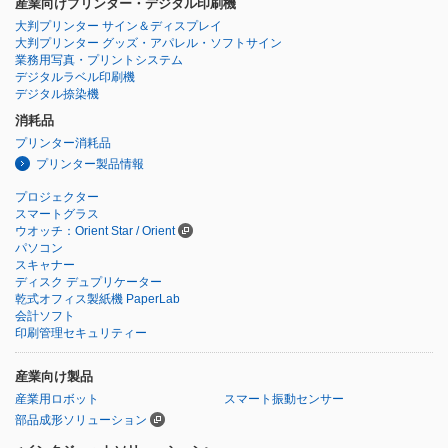
産業向けプリンター・デジタル印刷機
大判プリンター サイン＆ディスプレイ
大判プリンター グッズ・アパレル・ソフトサイン
業務用写真・プリントシステム
デジタルラベル印刷機
デジタル捺染機
消耗品
プリンター消耗品
プリンター製品情報
プロジェクター
スマートグラス
ウオッチ：Orient Star / Orient
パソコン
スキャナー
ディスク デュプリケーター
乾式オフィス製紙機 PaperLab
会計ソフト
印刷管理セキュリティー
産業向け製品
産業用ロボット
スマート振動センサー
部品成形ソリューション