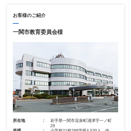
お客様のご紹介
一関市教育委員会様
所在地
岩手県一関市花泉町涌津字一ノ町
29
規模
小学校21校288学級4,530人、中