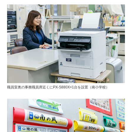
職員室奥の事務職員席近くにPX-S880X×1台を設置（南小学校）