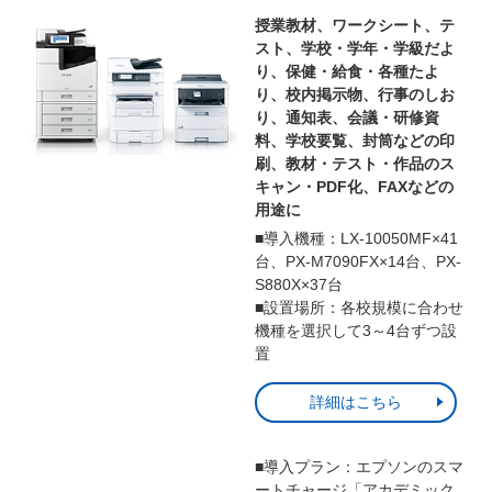
授業教材、ワークシート、テ
スト、学校・学年・学級だよ
り、保健・給食・各種たよ
り、校内掲示物、行事のしお
り、通知表、会議・研修資
料、学校要覧、封筒などの印
刷、教材・テスト・作品のス
キャン・PDF化、FAXなどの
用途に
■導入機種：LX-10050MF×41
台、PX-M7090FX×14台、PX-
S880X×37台
■設置場所：各校規模に合わせ
機種を選択して3～4台ずつ設
置
詳細はこちら
■導入プラン：エプソンのスマ
ートチャージ「アカデミック