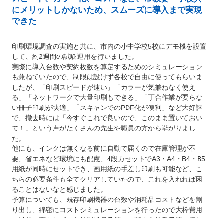
にメリットしかないため、スムーズに導入まで実現
できた
印刷環境調査の実施と共に、市内の小中学校5校にデモ機を設置
して、約2週間の試験運用を行いました。
実際に導入台数や契約枚数を算定するためのシミュレーション
も兼ねていたので、制限は設けず各校で自由に使ってもらいま
したが、「印刷スピードが速い」「カラーが気兼ねなく使え
る」「ネットワークで大量印刷もできる」「丁合作業が要らな
い冊子印刷が快適」「スキャンでのPDF化が便利」など大好評
で、撤去時には「今すぐこれで良いので、このまま置いておい
て！」という声がたくさんの先生や職員の方から挙がりまし
た。
他にも、インクは無くなる前に自動で届くので在庫管理が不
要、省エネなど環境にも配慮、4段カセットでA3・A4・B4・B5
用紙が同時にセットでき、画用紙の手差し印刷も可能など、こ
ちらの必要条件も全てクリアしていたので、これを入れれば困
ることはないなと感じました。
予算についても、既存印刷機器の台数や消耗品コストなどを割
り出し、綿密にコストシミュレーションを行ったので大枠費用