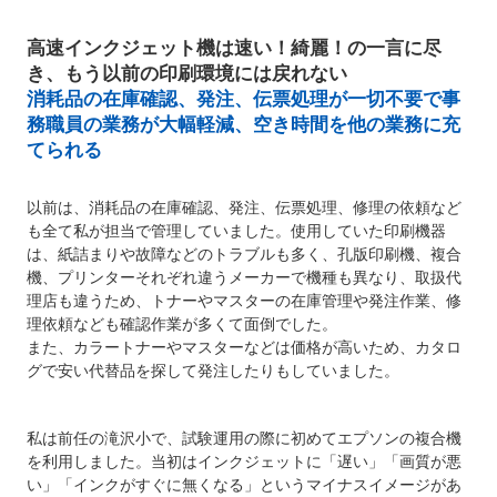
高速インクジェット機は速い！綺麗！の一言に尽
き、もう以前の印刷環境には戻れない
消耗品の在庫確認、発注、伝票処理が一切不要で事
務職員の業務が大幅軽減、空き時間を他の業務に充
てられる
以前は、消耗品の在庫確認、発注、伝票処理、修理の依頼など
も全て私が担当で管理していました。使用していた印刷機器
は、紙詰まりや故障などのトラブルも多く、孔版印刷機、複合
機、プリンターそれぞれ違うメーカーで機種も異なり、取扱代
理店も違うため、トナーやマスターの在庫管理や発注作業、修
理依頼なども確認作業が多くて面倒でした。
また、カラートナーやマスターなどは価格が高いため、カタロ
グで安い代替品を探して発注したりもしていました。
私は前任の滝沢小で、試験運用の際に初めてエプソンの複合機
を利用しました。当初はインクジェットに「遅い」「画質が悪
い」「インクがすぐに無くなる」というマイナスイメージがあ