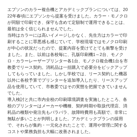
エプソンのカラー複合機とアカデミックプランについては、20
22年春頃にエプソンから提案を受けました。カラー・モノクロ
が同額で印刷でき、保守も含めて定額制で運用できることは、
最初は全く信じられませんでした。
当時はカラーには高いイメージしかなく、先生方はカラーで印
刷することに罪悪感も感じていて、学校現場ではモノクロ印刷
が中心の状況だったので、提案内容を受けてとても衝撃を受け
ました。また、以前は各校毎に、孔版印刷機1～2台、モノク
ロ・カラーレーザープリンター各1台、モノクロ複合機1台を市
教委でリース契約。消耗品は一括購入で必要分をピックアップ
してもらっていました。しかし学校では、リース契約した機器
以外に各校予算でプリンターを追加導入したり、リースアップ
品を使用していて、市教委ではその実態を把握できていません
でした。
導入検討と共に市内全校の印刷環境調査を実施したところ、各
校のプリンターはメーカーや機種、契約時期や取扱代理店、消
耗品の種類や発注先もバラバラ、故障時費用も高額で、非常に
無駄が多いことが判明しました。アカデミックプランの採用
で、それらが集約・一元化されたことで、運用や管理に関する
コストや業務負担も大幅に改善されました。