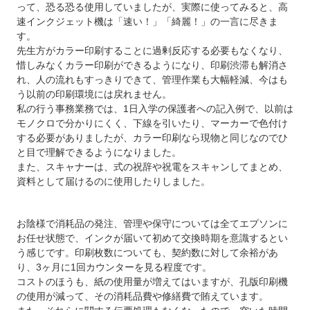
って、恐る恐る使用していましたが、実際に使ってみると、高
速インクジェット機は「速い！」「綺麗！」の一言に尽きま
す。
先生方がカラー印刷することに過剰反応する必要もなくなり、
惜しみなくカラー印刷ができるようになり、印刷渋滞も解消さ
れ、人の流れもすっきりできて、管理作業も大幅軽減、今はも
う以前の印刷環境には戻れません。
私の行う事務業務では、1日入学の保護者への記入例で、以前は
モノクロで分かりにくく、下線を引いたり、マーカーで色付け
する必要がありましたが、カラー印刷なら現物と同じなのでひ
と目で理解できるようになりました。
また、スキャナーは、式の祝辞や祝電をスキャンしてまとめ、
資料として届けるのに使用したりしました。
お陰様で消耗品の発注、管理や保守については全てエプソンに
お任せ状態で、インクが届いて初めて交換時期を意識するとい
う感じです。印刷枚数についても、契約数に対して余裕があ
り、3ヶ月に1回カウンターを見る程度です。
コストのほうも、紙の使用量が増えてはいますが、孔版印刷機
の使用が減って、その消耗品費や修繕費で賄えています。