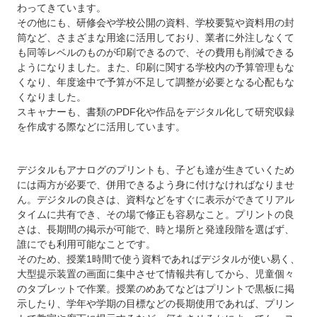
わってきています。
その他にも、研修会や学校公開の資料、学校要覧や資料用の封
筒など、さまざまな用途に活用しており、業者に外注しなくて
も同等レベルのものが印刷できるので、その費用も削減できる
ようになりました。また、印刷に関する学校内の予算管理もな
くなり、年度途中で予算が不足して調整が必要となる心配もな
くなりました。
スキャナーも、書類のPDF化や作品をデジタル化して研究収録
を作成する際などに活用しています。
デジタルもアナログのプリントも、子ども達が生きていくため
には両方が必要で、併用できるよう身に付けなければなりませ
ん。デジタルの良さは、資料などをすぐに表示ができてリアル
タイムに共有でき、その場で修正も容易なこと。プリントの良
さは、長期間の掲示が可能で、時と場所と発達段階を選ばず、
誰にでも利用可能なことです。
そのため、授業1時間で使う資料であればデジタルが使い易く、
大型提示装置の画面に集中させて情報共有してから、児童個々
のタブレットで作業。授業のめあてなどはプリントで黒板に掲
示したり、学年や学期の目標などの長期使用であれば、プリン