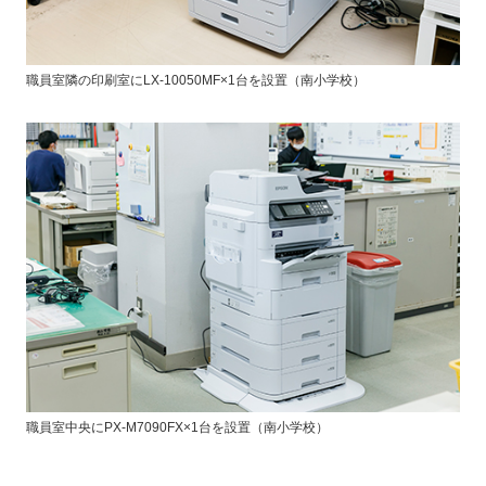
職員室隣の印刷室にLX-10050MF×1台を設置（南小学校）
職員室中央にPX-M7090FX×1台を設置（南小学校）