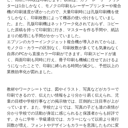
ターは1台しかなく、モノクロ印刷もレーザープリンターや複合
機の印刷速度が遅かったので、大量印刷時には孔版印刷機を使
うしかなく、印刷枚数によって機器の使い分けをしていまし
た。また、孔版印刷機はネットワーク化されておらず、コピー
した原稿を持って印刷室に行き、マスターを作る手間や、紙詰
まりの処理にも手間がかかっていました。
エプソンのカラーインクジェット複合機が導入されてからは、
モノクロ・カラーの区別なく、印刷枚数が多くても気兼ねなく
自席のPCから直接カラー印刷ができます。印刷スピードが速
く、両面印刷も同時に行え、冊子印刷も機械に任せておけるよ
うになったことで、印刷に縛られる時間が減少し、予想以上の
業務効率化が図れました。
教材やワークシートでは、図やイラスト、写真などがカラーで
印刷できるので、伝えたい情報をより分かり易く伝えられ、児
童の目標や学校行事などの掲示物では、圧倒的に注目率が上が
っています。また、学校だよりでは、写真の子ども達の表情が
分かり学校での活動が身近に感じられると保護者からも好評で
す。さらに学年・学級通信では、カラーになって以前より発行
回数が増え、フォントやデザインもカラーを意識したものに変