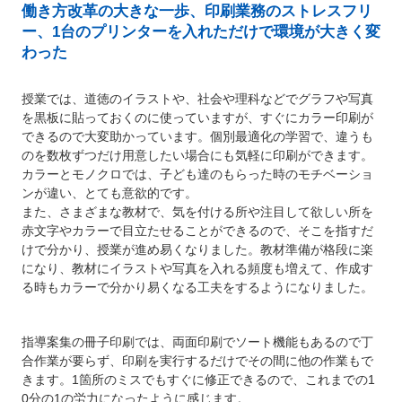
働き方改革の大きな一歩、印刷業務のストレスフリ
ー、1台のプリンターを入れただけで環境が大きく変
わった
授業では、道徳のイラストや、社会や理科などでグラフや写真
を黒板に貼っておくのに使っていますが、すぐにカラー印刷が
できるので大変助かっています。個別最適化の学習で、違うも
のを数枚ずつだけ用意したい場合にも気軽に印刷ができます。
カラーとモノクロでは、子ども達のもらった時のモチベーショ
ンが違い、とても意欲的です。
また、さまざまな教材で、気を付ける所や注目して欲しい所を
赤文字やカラーで目立たせることができるので、そこを指すだ
けで分かり、授業が進め易くなりました。教材準備が格段に楽
になり、教材にイラストや写真を入れる頻度も増えて、作成す
る時もカラーで分かり易くなる工夫をするようになりました。
指導案集の冊子印刷では、両面印刷でソート機能もあるので丁
合作業が要らず、印刷を実行するだけでその間に他の作業もで
きます。1箇所のミスでもすぐに修正できるので、これまでの1
0分の1の労力になったように感じます。