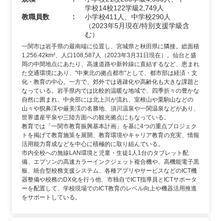
学校14校122学級2,749人
教職員数
小学校411人、中学校290人
（2023年5月現在/特別支援学級含
む）
一関市は岩手県の最南端に位置し、宮城県と秋田県に隣接。総面積
1,256.42km²、人口108,587人（2023年3月31日現在）。仙台と盛
岡の中間地点にあたり、高速道路や新幹線に直結するなど、恵まれ
た交通環境にあり、"中東北の拠点都市"として、都市部は経済・文
化・教育の中心。一方で、郊外では過疎化や高齢化も大きな課題と
なっている。岩手県内では比較的温暖な地域で、四季折々の豊かな
自然に囲まれ、中央部には北上川が流れ、室根山や栗駒山などの
山々や猊鼻渓や厳美渓の名勝地、須川温泉や一関温泉などがあり、
世界遺産平泉や三陸方面への観光拠点にもなっている。
教育では「一関市教育振興基本計画」を基に4つの重点プロジェク
トを掲げて教育施策を展開、教育環境やキャリア教育の充実、情報
活用能力育成などを中心に積極的に取り組んでいる。
市内全校への無線LAN環境と児童・生徒1人1台のタブレット配
備、エプソンの高速カラーインクジェット複合機や、高機能電子黒
板、統合型校務支援システム、各種アプリやサービスなどのICT機
器整備や校務のDX化を行う他、市独自でICT指導員とICTサポータ
ーを配置して、学校現場でのICT教育のレベル向上や機器活用推進
をサポートしている。