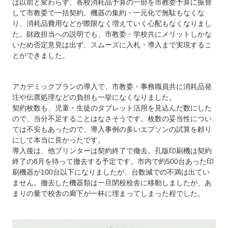
は以前と変わらず、各校消耗品予算の一部を市教委予算に振替
して市教委で一括契約。機器の集約・一元化で無駄もなくな
り、消耗品費用などが際限なく増えていく心配もなくなりまし
た。財政担当への説明でも、市教委・学校共にメリットしかな
いため否定意見は出ず、スムーズに入札・導入まで実現するこ
とができました。
アカデミックプランの導入で、市教委・事務職員共に消耗品発
注や伝票処理などの負担も一挙になくなりました。
契約枚数も、児童・生徒のタブレット活用を見込んだ数にした
ので、当分不足することはなさそうです。枚数の妥当性につい
ては不安もあったので、導入事例の多いエプソンの試算を頼り
にして本当に良かったです。
導入後は、他プリンターは契約終了で撤去。孔版印刷機は契約
終了の8月を待って撤去する予定です。市内で約500台あった印
刷機器が100台以下になりましたが、台数減での不満は出てい
ません。撤去した機器類は一旦閉校校舎に移動しましたが、あ
まりの量で校舎の廊下が一杯に埋まってしまった程でした。