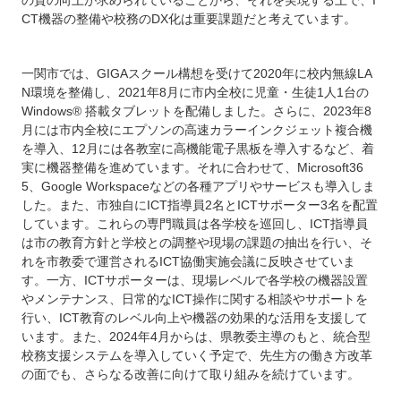
CT機器の整備や校務のDX化は重要課題だと考えています。
一関市では、GIGAスクール構想を受けて2020年に校内無線LA
N環境を整備し、2021年8月に市内全校に児童・生徒1人1台の
Windows® 搭載タブレットを配備しました。さらに、2023年8
月には市内全校にエプソンの高速カラーインクジェット複合機
を導入、12月には各教室に高機能電子黒板を導入するなど、着
実に機器整備を進めています。それに合わせて、Microsoft36
5、Google Workspaceなどの各種アプリやサービスも導入しま
した。また、市独自にICT指導員2名とICTサポーター3名を配置
しています。これらの専門職員は各学校を巡回し、ICT指導員
は市の教育方針と学校との調整や現場の課題の抽出を行い、そ
れを市教委で運営されるICT協働実施会議に反映させていま
す。一方、ICTサポーターは、現場レベルで各学校の機器設置
やメンテナンス、日常的なICT操作に関する相談やサポートを
行い、ICT教育のレベル向上や機器の効果的な活用を支援して
います。また、2024年4月からは、県教委主導のもと、統合型
校務支援システムを導入していく予定で、先生方の働き方改革
の面でも、さらなる改善に向けて取り組みを続けています。