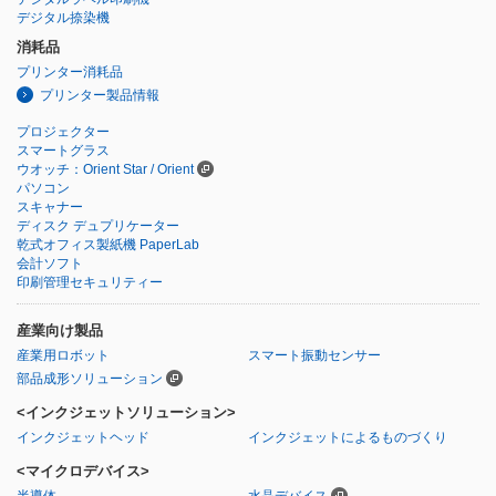
デジタル捺染機
消耗品
プリンター消耗品
プリンター製品情報
プロジェクター
スマートグラス
ウオッチ：Orient Star / Orient
パソコン
スキャナー
ディスク デュプリケーター
乾式オフィス製紙機 PaperLab
会計ソフト
印刷管理セキュリティー
産業向け製品
産業用ロボット
スマート振動センサー
部品成形ソリューション
<インクジェットソリューション>
インクジェットヘッド
インクジェットによるものづくり
<マイクロデバイス>
半導体
水晶デバイス