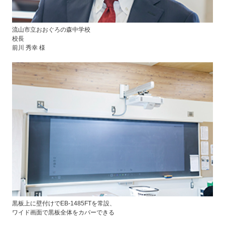
流山市立おおぐろの森中学校
校長
前川 秀幸 様
黒板上に壁付けでEB-1485FTを常設、
ワイド画面で黒板全体をカバーできる