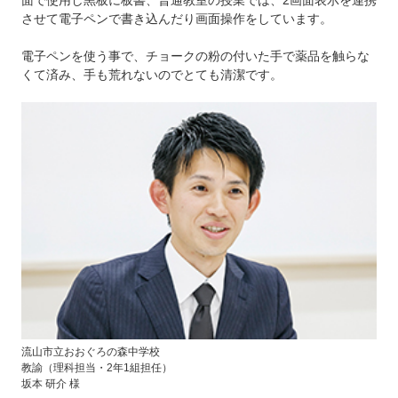
させて電子ペンで書き込んだり画面操作をしています。
電子ペンを使う事で、チョークの粉の付いた手で薬品を触らな
くて済み、手も荒れないのでとても清潔です。
流山市立おおぐろの森中学校
教諭（理科担当・2年1組担任）
坂本 研介 様