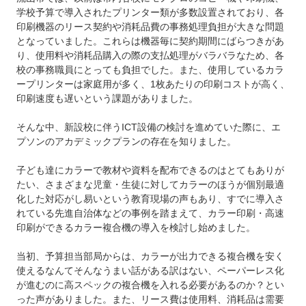
学校予算で導入されたプリンター類が多数設置されており、各
印刷機器のリース契約や消耗品費の事務処理負担が大きな問題
となっていました。これらは機器毎に契約期間にばらつきがあ
り、使用料や消耗品購入の際の支払処理がバラバラなため、各
校の事務職員にとっても負担でした。また、使用しているカラ
ープリンターは家庭用が多く、1枚あたりの印刷コストが高く、
印刷速度も遅いという課題がありました。
そんな中、新設校に伴うICT設備の検討を進めていた際に、エ
プソンのアカデミックプランの存在を知りました。
子ども達にカラーで教材や資料を配布できるのはとてもありが
たい、さまざまな児童・生徒に対してカラーのほうが個別最適
化した対応がし易いという教育現場の声もあり、すでに導入さ
れている先進自治体などの事例を踏まえて、カラー印刷・高速
印刷ができるカラー複合機の導入を検討し始めました。
当初、予算担当部局からは、カラーが出力できる複合機を安く
使えるなんてそんなうまい話がある訳はない、ペーパーレス化
が進むのに高スペックの複合機を入れる必要があるのか？とい
った声がありました。また、リース費は使用料、消耗品は需要