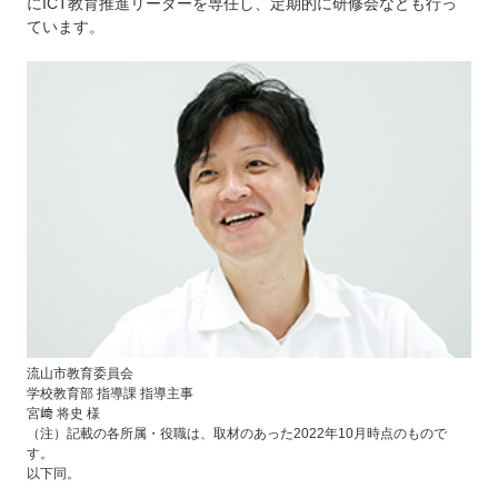
にICT教育推進リーダーを専任し、定期的に研修会なども行っ
ています。
流山市教育委員会
学校教育部 指導課 指導主事
宮﨑 将史 様
（注）記載の各所属・役職は、取材のあった2022年10月時点のもので
す。
以下同。