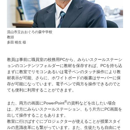
流山市立おおぐろの森中学校
教頭
多田 曉生 様
教員は事前に職員室の校務用PCから、みらいスクールステーシ
ョンのコンテンツフォルダーに教材を保存すれば、PCを持ち込
まずに教室でリモコンあるいは電子ペンのタッチ操作により教
材表示が可能、さらに、ホワイトボードの板書はサーバーに保
存が可能になっています。電子ペンで両方を操作できるのでと
ても便利に利用することができます。
®
また、両方の画面にPowerPoint
の資料などを出したい場合
は、片方にみらいスクールステーション、もう片方にPC画面を
出して操作することもあります。
教室に行けばすぐにプロジェクターが使えることが授業スタイ
ルの意識改革にも繋がっています。また、生徒たちも自由にそ