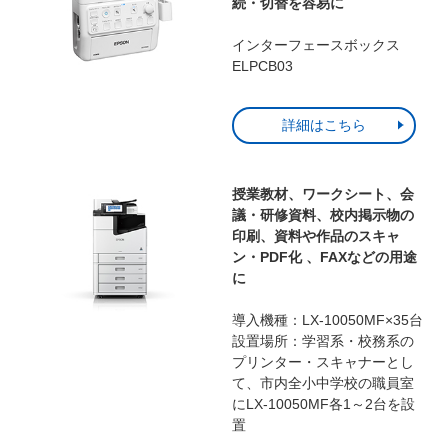
続・切替を容易に
インターフェースボックス
ELPCB03
詳細はこちら
授業教材、ワークシート、会
議・研修資料、校内掲示物の
印刷、資料や作品のスキャ
ン・PDF化 、FAXなどの用途
に
導入機種：LX-10050MF×35台
設置場所：学習系・校務系の
プリンター・スキャナーとし
て、市内全小中学校の職員室
にLX-10050MF各1～2台を設
置