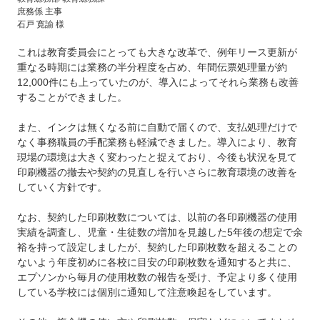
庶務係 主事
石戸 寛諭 様
これは教育委員会にとっても大きな改革で、例年リース更新が
重なる時期には業務の半分程度を占め、年間伝票処理量が約
12,000件にも上っていたのが、導入によってそれら業務も改善
することができました。
また、インクは無くなる前に自動で届くので、支払処理だけで
なく事務職員の手配業務も軽減できました。導入により、教育
現場の環境は大きく変わったと捉えており、今後も状況を見て
印刷機器の撤去や契約の見直しを行いさらに教育環境の改善を
していく方針です。
なお、契約した印刷枚数については、以前の各印刷機器の使用
実績を調査し、児童・生徒数の増加を見越した5年後の想定で余
裕を持って設定しましたが、契約した印刷枚数を超えることの
ないよう年度初めに各校に目安の印刷枚数を通知すると共に、
エプソンから毎月の使用枚数の報告を受け、予定より多く使用
している学校には個別に通知して注意喚起をしています。