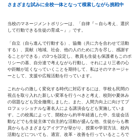
さまざまな試みに全校一体となって模索しながら挑戦中
当校のマネージメントポリシーは、「自律『～自ら考え、選択
して行動できる生徒の育成～』」です。
「自立（自ら進んで行動する）、協働（共に力を合わせて活動
する）、貢献（地域、社会、他の人のために力を尽し、感謝す
ることができる」の3つを設定し、教員も生徒も保護者もこのポ
リシーの基、自分達で考えながら行動し、それにより三者の心
や距離が近くなっていくことを期待して、私はそのマネージャ
ーとして、支援や広報活動を行っています。
これからの激しく変化する時代に対応するには、学校も民間の
視点を取り入れた新しい変革を行うべきと考え、校則や夏休み
の宿題なども完全撤廃しました。また、人間力向上に向けてプ
ロフェッショナルな著名人による講演会なども実施していま
す。この校風によって、開校から約半年経過した中、生徒会活
動などでも生徒主体で自主的な活動が盛んな他、生徒からも教
員からもさまざまなアイデアが挙がり、授業や学習方法、校内
活動などについても、適宜、改革・改善を行っているところで