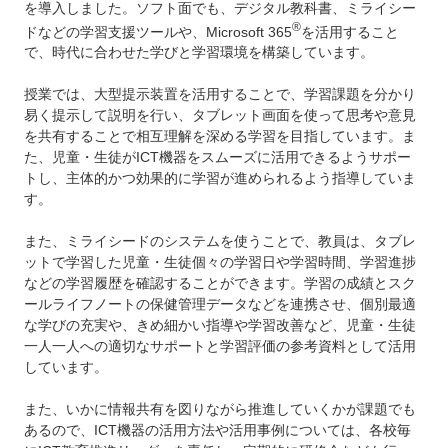
を導入しました。ソフト面でも、デジタル教科書、ミライシー
®
ドなどの学習支援ツールや、Microsoft 365
を活用すること
で、時代に合わせた学びと学習環境を構築しています。
授業では、大型提示装置を活用することで、学習課題を分かり
易く提示して説明を行い、タブレット画面を使って思考や意見
を共有することで相互理解を深める学習を目指しています。ま
た、児童・生徒がICT機器をスムーズに活用できるようサポー
トし、主体的かつ効果的に学習が進められるよう指導していま
す。
また、ミライシードのシステムを使うことで、教員は、タブレ
ットで学習した児童・生徒個々の学習日や学習時間、学習進捗
などの学習履歴を確認することができます。学習の成績とスク
ールライフノートの保健管理データなどを連携させ、個別最適
な学びの充実や、きめ細かい指導や学習改善など、児童・生徒
一人一人への適切なサポートと学習評価の参考資料として活用
しています。
また、いかに情報共有を図りながら推進していくかが課題でも
あるので、ICT機器の活用方法や活用事例については、各校毎