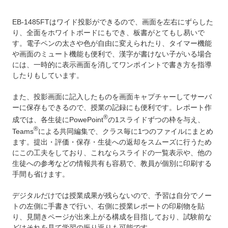
EB-1485FTはワイド投影ができるので、画面を左右にずらした
り、全面をホワイトボードにもでき、板書がとてもし易いで
す。電子ペンの太さや色が自由に変えられたり、タイマー機能
や画面のミュート機能も便利で、漢字が書けない子がいる場合
には、一時的に表示画面を消してワンポイントで書き方を指導
したりもしています。
また、投影画面に記入したものを画面キャプチャーしてサーバ
ーに保存もできるので、授業の記録にも便利です。レポート作
®
成では、各生徒にPowePoint
の1スライドずつの枠を与え、
®
Teams
による共同編集で、クラス毎に1つのファイルにまとめ
ます。提出・評価・保存・生徒への返却をスムーズに行うため
にこの工夫をしており、これならスライドの一覧表示や、他の
生徒への参考などの情報共有も容易で、教員が個別に印刷する
手間も省けます。
デジタルだけでは授業成果が残らないので、予習は自分でノー
トの左側に手書きで行い、右側に授業レポートの印刷物を貼
り、見開きページが出来上がる構成を目指しており、試験前な
どはそれを見て学習の振り返りも可能です。