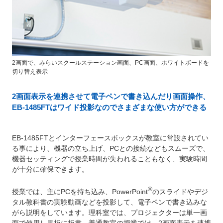
2画面で、みらいスクールステーション画面、PC画面、ホワイトボードを
切り替え表示
2画面表示を連携させて電子ペンで書き込んだり画面操作、
EB-1485FTはワイド投影なのでさまざまな使い方ができる
EB-1485FTとインターフェースボックスが教室に常設されてい
る事により、機器の立ち上げ、PCとの接続などもスムーズで、
機器セッティングで授業時間が失われることもなく、実験時間
が十分に確保できます。
®
授業では、主にPCを持ち込み、PowerPoint
のスライドやデジ
タル教科書の実験動画などを投影して、電子ペンで書き込みな
がら説明をしています。理科室では、プロジェクターは単一画
面で使用し黒板に板書、普通教室の授業では、2画面表示を連携