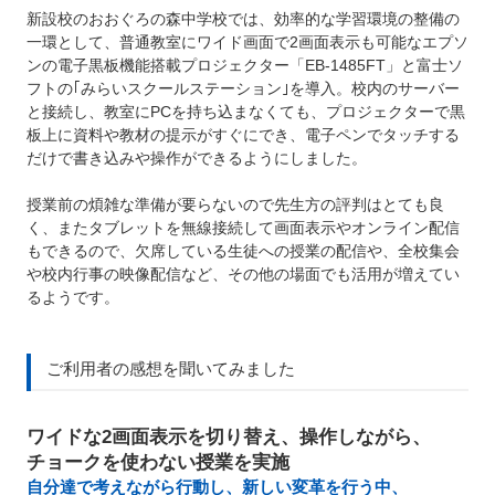
新設校のおおぐろの森中学校では、効率的な学習環境の整備の
一環として、普通教室にワイド画面で2画面表示も可能なエプソ
ンの電子黒板機能搭載プロジェクター「EB-1485FT」と富士ソ
フトの｢みらいスクールステーション｣を導入。校内のサーバー
と接続し、教室にPCを持ち込まなくても、プロジェクターで黒
板上に資料や教材の提示がすぐにでき、電子ペンでタッチする
だけで書き込みや操作ができるようにしました。
授業前の煩雑な準備が要らないので先生方の評判はとても良
く、またタブレットを無線接続して画面表示やオンライン配信
もできるので、欠席している生徒への授業の配信や、全校集会
や校内行事の映像配信など、その他の場面でも活用が増えてい
るようです。
ご利用者の感想を聞いてみました
ワイドな2画面表示を切り替え、操作しながら、
チョークを使わない授業を実施
自分達で考えながら行動し、新しい変革を行う中、