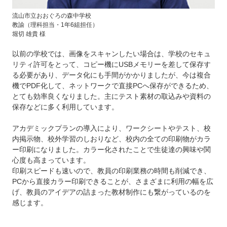
流山市立おおぐろの森中学校
教諭（理科担当・1年6組担任）
堀切 雄貴 様
以前の学校では、画像をスキャンしたい場合は、学校のセキュ
リティ許可をとって、コピー機にUSBメモリーを差して保存す
る必要があり、データ化にも手間がかかりましたが、今は複合
機でPDF化して、ネットワークで直接PCへ保存ができるため、
とても効率良くなりました。主にテスト素材の取込みや資料の
保存などに多く利用しています。
アカデミックプランの導入により、ワークシートやテスト、校
内掲示物、校外学習のしおりなど、校内の全ての印刷物がカラ
ー印刷になりました。カラー化されたことで生徒達の興味や関
心度も高まっています。
印刷スピードも速いので、教員の印刷業務の時間も削減でき、
PCから直接カラー印刷できることが、さまざまに利用の幅を広
げ、教員のアイデアの詰まった教材制作にも繋がっているのを
感じます。