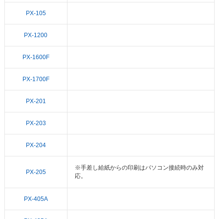
PX-105
PX-1200
PX-1600F
PX-1700F
PX-201
PX-203
PX-204
※手差し給紙からの印刷はパソコン接続時のみ対
PX-205
応。
PX-405A