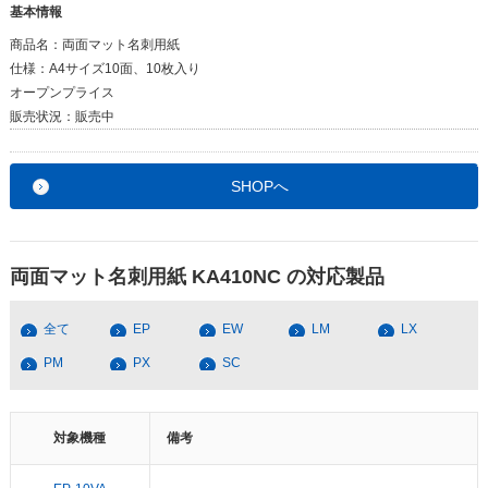
基本情報
商品名：
両面マット名刺用紙
仕様：
A4サイズ10面、10枚入り
オープンプライス
販売状況：
販売中
SHOPへ
両面マット名刺用紙 KA410NC の対応製品
全て
EP
EW
LM
LX
PM
PX
SC
対象機種
備考