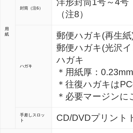
洋形封筒1号～4号
封筒（注6）
（注8）
用
郵便ハガキ(再生紙
紙
郵便ハガキ(光沢
ハガキ
ハガキ
＊用紙厚：0.23m
＊往復ハガキはP
＊必要マージンに
手差しスロッ
CD/DVDプリン
ト