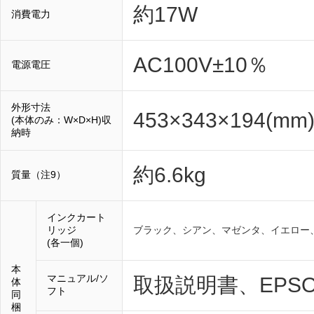
約17W
消費電力
AC100V±10％
電源電圧
外形寸法
453×343×194(mm
(本体のみ：W×D×H)収
納時
約6.6kg
質量（注9）
インクカート
リッジ
ブラック、シアン、マゼンタ、イエロー
(各一個)
本
マニュアル/ソ
取扱説明書、EPS
体
フト
同
梱