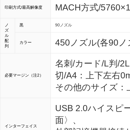
MACH方式/5760×
印刷方式/最高解像度
ノ
黒
90ノズル
ズ
ル
450ノズル(各90ノ
配
カラー
列
名刺/カード/L判/2
切/A4：上下左右0
必要マージン（注2）
その他のサイズ：
USB 2.0ハイスピ
面〉、
インターフェイス