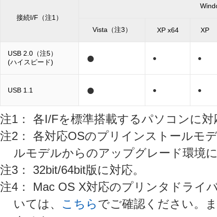
Win
接続I/F（注1）
Vista（注3）
XP x64
XP
USB 2.0（注5）
●
●
●
(ハイスピード)
●
USB 1.1
●
●
注1： 各I/Fを標準搭載するパソコンに
注2： 各対応OSのプリインストールモ
ルモデルからのアップグレード環境
注3： 32bit/64bit版に対応。
注4： Mac OS X対応のプリンタド
いては、
こちら
でご確認ください。また