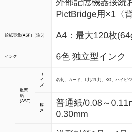
外部記憶機器接続および
PictBridge用×1〈
A4：最大120枚(6
給紙容量(ASF)（注5）
6色 独立型インク
インク
サ
イ
名刺、カード、L判/2L判、KG、ハイビ
ズ
単票
紙
普通紙/0.08～0
(ASF)
厚
さ
0.30mm