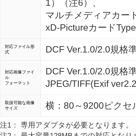
1）（注6）、
マルチメディアカード、x
xD-PictureカードTyp
対応ファイル形
DCF Ver.1.0/2.0規格
式
DCF Ver.1.0/
対応画像ファイ
ル
JPEG/TIFF(Exif 
フォーマット
取扱可能な画像
横：80～9200ピクセ
サイズ
注1： 専用アダプタが必要となります。
注2： 最大容量128MBまでの対応となり